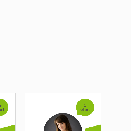
9
1
ert
ofert