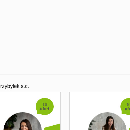
zybyłek s.c.
16
8
ofert
of