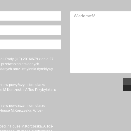
 i Rady (UE) 2016/679 z dnia 27
 z przetwarzaniem danych
danych oraz uchylenia dyrektywy
nie w powyższym formularzu
 M.Korczeska, A.Toś-Przybyłek s.c
nie w powyższym formularzu
House M.Korczeska, A.Toś-
ści 7 House M.Korczeska, A.Toś-