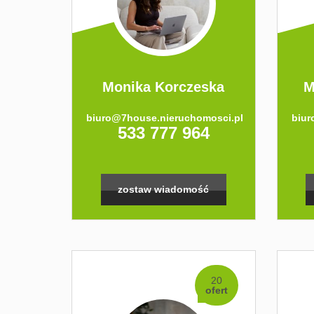
Monika Korczeska
M
biuro@7house.nieruchomosci.pl
biur
533 777 964
zostaw wiadomość
20
ofert