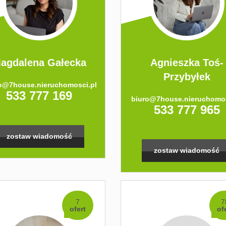
agdalena Gałecka
Agnieszka Toś-
Przybyłek
o@7house.nieruchomosci.pl
533 777 169
biuro@7house.nieruchomos
533 777 965
zostaw wiadomość
zostaw wiadomość
7
7
ofert
of