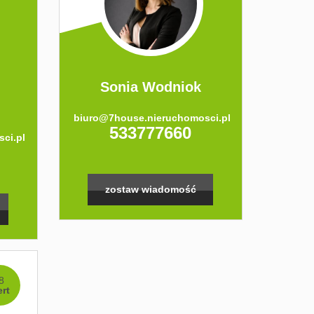
Sonia Wodniok
biuro@7house.nieruchomosci.pl
533777660
ci.pl
zostaw wiadomość
8
ert