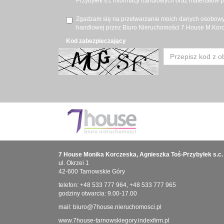
Przybyłek s.c informacji handlowych oraz materiałów 
Zgadzam się na przetwarzanie moich danych osobowyc
handlowej przez Biuro Nieruchomości 7 House M.Korcz
Kod zabezpieczający
7 House Monika Korczeska, Agnieszka Toś-Przybyłek s.c.
ul. Okrzei 1
42-600 Tarnowskie Góry
telefon:
+48 533 777 964
,
+48 533 777 965
godziny otwarcia: 9.00-17.00
mail:
biuro@7house.nieruchomosci.pl
www.7house-tarnowskiegory.indexfirm.pl