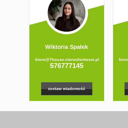
Wiktoria Spałek
biuro@7house.nieruchomosci.pl
biur
576777145
zostaw wiadomość