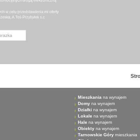
promocyjnych drogą elektroniczną.
h w celu przedstawienia mi oferty
eska, A.Toś-Przybyłek s.c
Str
Mieszkania
na wynajem
Domy
na wynajem
Działki
na wynajem
Lokale
na wynajem
Hale
na wynajem
Obiekty
na wynajem
Tarnowskie Góry
mieszkania