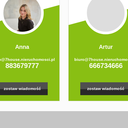
Anna
Artur
o@7house.nieruchomosci.pl
biuro@7house.nieruchomos
883679777
666734666
zostaw wiadomość
zostaw wiadomość