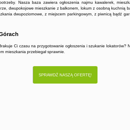
potrzeby. Nasza baza zawiera ogłoszenia najmu kawalerek, mieszka
rze, dwupokojowe mieszkanie z balkonem, lokum z osobną kuchnią 
szkania dwupoziomowe, z miejscem parkingowym, z piwnicą bądź gar
 Górach
 Brakuje Ci czasu na przygotowanie ogłoszenia i szukanie lokatorów? 
em mieszkania przebiegał sprawnie.
SPRAWDŹ NASZĄ OFERTĘ!