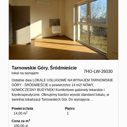
Tarnowskie Góry,
Śródmieście
7HO-LW-26030
lokal na wynajem
Ostatnie dwa LOKALE USŁUGOWE NA WYNAJEM TARNOWSKIE
GÓRY - ŚRÓDMIEŚCIE o powierzchni 14 m2! NOWY,
NOWOCZESNY BUDYNEK! Komfortowe gabinety lekarskie i
fizjoterapeutyczne. Oferujemy bardzo wysoki standard lokalu, w
świetnej lokalizacji Tarnowskich Gór. Do wynajęcia ...
Powierzchnia
Piętro
2
14,00 m
1
2
Cena za m
100,00 zł