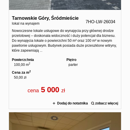
Tarnowskie Góry,
Śródmieście
7HO-LW-26034
lokal na wynajem
Nowoczesne lokale usługowe do wynajęcia przy głównej drodze
przelotowej – doskonała widoczność i duży potencjał dla biznesu.
Do wynajęcia lokale o powierzchni 50 m² oraz 100 m² w nowym
pawilonie usługowym. Budynek posiada duże przeszklone witryny,
które zapewniają ...
Powierzchnia
Piętro
2
100,00 m
parter
2
Cena za m
50,00 zł
5 000
cena
zł
Dodaj do notatnika
zobacz więcej