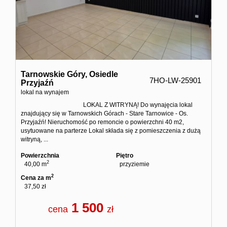
Tarnowskie Góry,
Osiedle
7HO-LW-25901
Przyjaźń
lokal na wynajem
LOKAL Z WITRYNĄ! Do wynajęcia lokal
znajdujący się w Tarnowskich Górach - Stare Tarnowice - Os.
Przyjaźń! Nieruchomość po remoncie o powierzchni 40 m2,
usytuowane na parterze Lokal składa się z pomieszczenia z dużą
witryną, ...
Powierzchnia
Piętro
2
40,00 m
przyziemie
2
Cena za m
37,50 zł
1 500
cena
zł