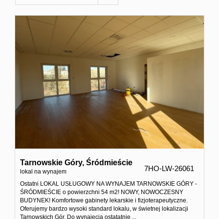
Domy
Dzialki
Lokale
Hale
Obiekty
Zgłoś
Tarnowskie Góry,
Śródmieście
ofertę
7HO-LW-26061
lokal na wynajem
Ostatni LOKAL USŁUGOWY NA WYNAJEM TARNOWSKIE GÓRY -
ŚRÓDMIEŚCIE o powierzchni 54 m2! NOWY, NOWOCZESNY
Kredyt
BUDYNEK! Komfortowe gabinety lekarskie i fizjoterapeutyczne.
Oferujemy bardzo wysoki standard lokalu, w świetnej lokalizacji
Tarnowskich Gór. Do wynajęcia ostatatnie ...