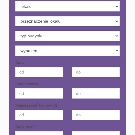
Cena
Powierzchnia
Pomieszczeń biurowych
2
Cena za m