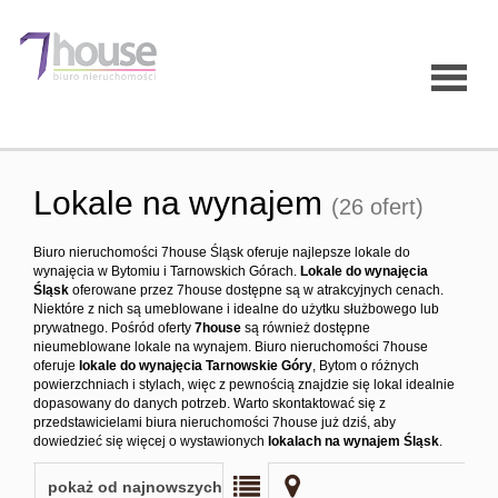
Strona
Lokale na wynajem
(26 ofert)
główna
Biuro nieruchomości 7house Śląsk oferuje najlepsze lokale do
wynajęcia w Bytomiu i Tarnowskich Górach.
Lokale do wynajęcia
Śląsk
oferowane przez 7house dostępne są w atrakcyjnych cenach.
O firmie
Niektóre z nich są umeblowane i idealne do użytku służbowego lub
prywatnego. Pośród oferty
7house
są również dostępne
nieumeblowane lokale na wynajem. Biuro nieruchomości 7house
oferuje
lokale do wynajęcia Tarnowskie Góry
, Bytom o różnych
powierzchniach i stylach, więc z pewnością znajdzie się lokal idealnie
Oferty
dopasowany do danych potrzeb. Warto skontaktować się z
przedstawicielami biura nieruchomości 7house już dziś, aby
dowiedzieć się więcej o wystawionych
lokalach na wynajem Śląsk
.
Mieszk
pokaż od najnowszych