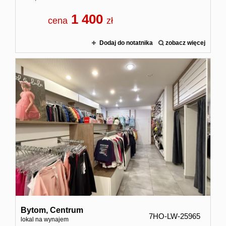
1 400
cena
zł
Dodaj do notatnika
zobacz więcej
Bytom,
Centrum
7HO-LW-25965
lokal na wynajem