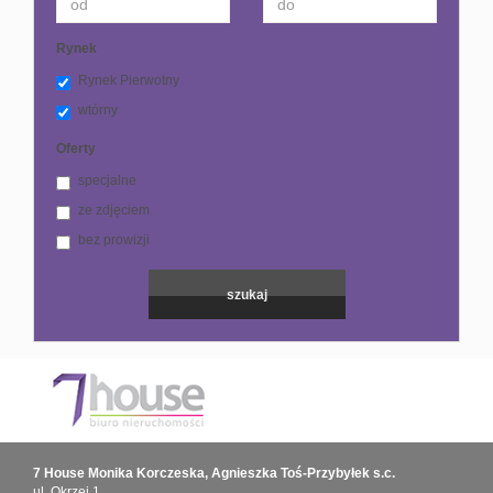
Rynek
Rynek Pierwotny
wtórny
Oferty
specjalne
ze zdjęciem
bez prowizji
7 House Monika Korczeska, Agnieszka Toś-Przybyłek s.c.
ul. Okrzei 1