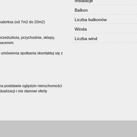
Instalacje
Balkon
Liczba balkonów
okatorksa (od 7m2 do 20m2)
Winda
edszkola, przychodnie, sklepy,
Liczba wind
spacerem.
 umówienia spotkania skontaktuj się z
t na podstawie oględzin nieruchomości
alizacji i nie stanowi oferty