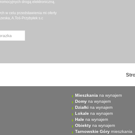
promocyjnych drogą elektroniczną.
h w celu przedstawienia mi oferty
eska, A.Toś-Przybyłek s.c
Str
Mieszkania
na wynajem
Domy
na wynajem
Działki
na wynajem
Lokale
na wynajem
Hale
na wynajem
Obiekty
na wynajem
Tarnowskie Góry
mieszkania