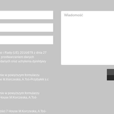
 i Rady (UE) 2016/679 z dnia 27
 z przetwarzaniem danych
danych oraz uchylenia dyrektywy
nie w powyższym formularzu
 M.Korczeska, A.Toś-Przybyłek s.c
nie w powyższym formularzu
House M.Korczeska, A.Toś-
ści 7 House M.Korczeska, A.Toś-