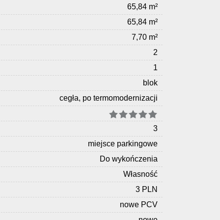
65,84 m²
65,84 m²
7,70 m²
2
1
blok
cegła, po termomodernizacji
3
miejsce parkingowe
Do wykończenia
Własność
3 PLN
nowe PCV
nowe