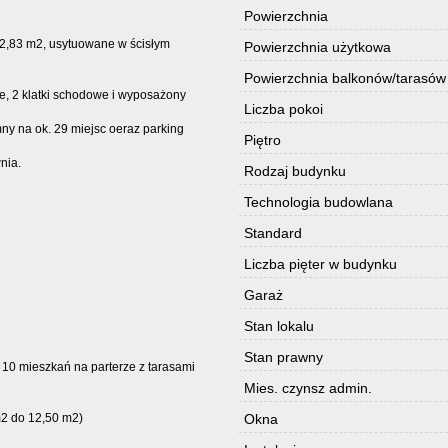
Powierzchnia
2,83 m2, usytuowane w ścisłym
Powierzchnia użytkowa
Powierzchnia balkonów/tarasów
e, 2 klatki schodowe i wyposażony
Liczba pokoi
ny na ok. 29 miejsc oeraz parking
Piętro
nia.
Rodzaj budynku
Technologia budowlana
Standard
Liczba pięter w budynku
Garaż
Stan lokalu
Stan prawny
i 10 mieszkań na parterze z tarasami
Mies. czynsz admin.
m2 do 12,50 m2)
Okna