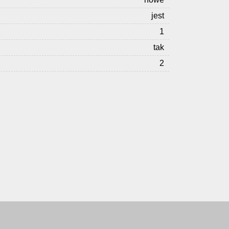
jest
1
tak
2