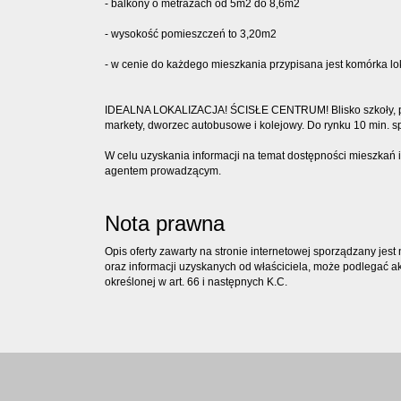
- balkony o metrażach od 5m2 do 8,6m2
- wysokość pomieszczeń to 3,20m2
- w cenie do każdego mieszkania przypisana jest komórka l
IDEALNA LOKALIZACJA! ŚCISŁE CENTRUM! Blisko szkoły, prz
markety, dworzec autobusowe i kolejowy. Do rynku 10 min. 
W celu uzyskania informacji na temat dostępności mieszkań i
agentem prowadzącym.
Nota prawna
Opis oferty zawarty na stronie internetowej sporządzany jes
oraz informacji uzyskanych od właściciela, może podlegać aktu
określonej w art. 66 i następnych K.C.