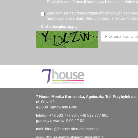
Przybyłek s.c informacji handlowych oraz materiałów 
Zgadzam się na przetwarzanie moich danych osobowyc
handlowej przez Biuro Nieruchomości 7 House M.Korcz
Kod zabezpieczający
7 House Monika Korczeska, Agnieszka Toś-Przybyłek s.c.
ul. Okrzei 1
42-600 Tarnowskie Góry
telefon:
+48 533 777 964
,
+48 533 777 965
godziny otwarcia: 9.00-17.00
mail:
biuro@7house.nieruchomosci.pl
www.7house-tarnowskiegory.indexfirm.pl