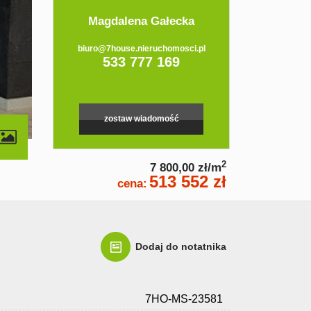
Magdalena Gałecka
biuro@7house.nieruchomosci.pl
533 777 169
zostaw wiadomość
2
7 800,00 zł/m
513 552 zł
cena:
Dodaj do notatnika
7HO-MS-23581