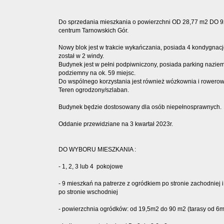
Do sprzedania mieszkania o powierzchni OD 28,77 m2 DO 9
centrum Tarnowskich Gór.
Nowy blok jest w trakcie wykańczania, posiada 4 kondygnacj
został w 2 windy.
Budynek jest w pełni podpiwniczony, posiada parking naziem
podziemny na ok. 59 miejsc.
Do wspólnego korzystania jest również wózkownia i rowerow
Teren ogrodzony/szlaban.
Budynek będzie dostosowany dla osób niepełnosprawnych.
Oddanie przewidziane na 3 kwartał 2023r.
DO WYBORU MIESZKANIA :
- 1, 2, 3 lub 4 pokojowe
- 9 mieszkań na patrerze z ogródkiem po stronie zachodniej 
po stronie wschodniej
- powierzchnia ogródków: od 19,5m2 do 90 m2 (tarasy od 6