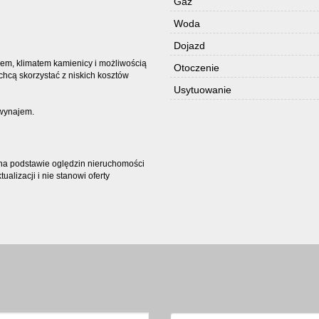
Gaz
Woda
Dojazd
łem, klimatem kamienicy i możliwością
Otoczenie
chcą skorzystać z niskich kosztów
Usytuowanie
 wynajem.
t na podstawie oględzin nieruchomości
alizacji i nie stanowi oferty