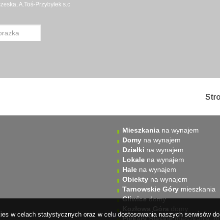
eska, A.Toś-Przybyłek s.c
Str
Mieszkania
na wynajem
Domy
na wynajem
Działki
na wynajem
Lokale
na wynajem
Hale
na wynajem
Obiekty
na wynajem
Tarnowskie Góry
mieszkania
Gliwice
domy
Kozłowa Góra
domy
okies w celach statystycznych oraz w celu dostosowania naszych serwisów do 
Piekary Śląskie
mieszkania, d