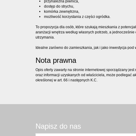
• przynależna piwnica,
• dostęp do strychu,
• komórka zewnętrzna,
• możliwość korzystania z części ogródka.
To propozycja dla osób, które szukają mieszkania z potencja
aranżacji wnętrza według własnych potrzeb, a jednocześnie 
utrzymania.
Idealne zarówno do zamieszkania, jak i jako inwestycja pod
Nota prawna
Opis oferty zawarty na stronie internetowej sporządzany jes
oraz informacji uzyskanych od właściciela, może podlegać aktu
określonej w art. 66 i następnych K.C.
Napisz do nas