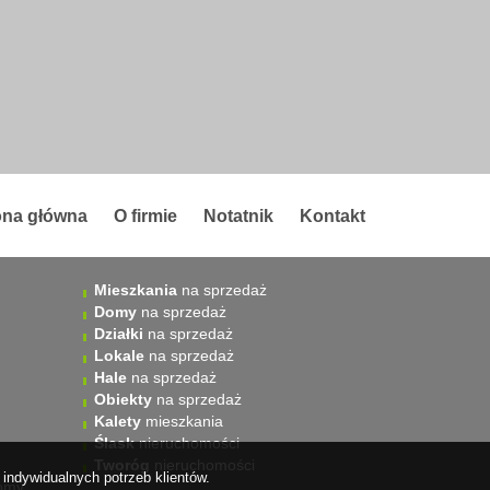
ona główna
O firmie
Notatnik
Kontakt
Mieszkania
na sprzedaż
Domy
na sprzedaż
Działki
na sprzedaż
Lokale
na sprzedaż
Hale
na sprzedaż
Obiekty
na sprzedaż
Kalety
mieszkania
Ślask
nieruchomości
Tworóg
nieruchomości
indywidualnych potrzeb klientów.
omy