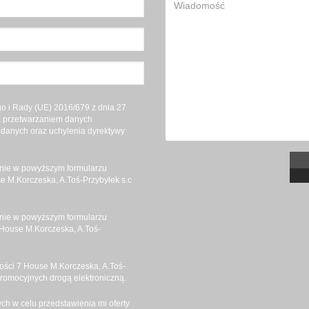
 i Rady (UE) 2016/679 z dnia 27
 z przetwarzaniem danych
danych oraz uchylenia dyrektywy
nie w powyższym formularzu
 M.Korczeska, A.Toś-Przybyłek s.c
nie w powyższym formularzu
House M.Korczeska, A.Toś-
ści 7 House M.Korczeska, A.Toś-
promocyjnych drogą elektroniczną.
h w celu przedstawienia mi oferty