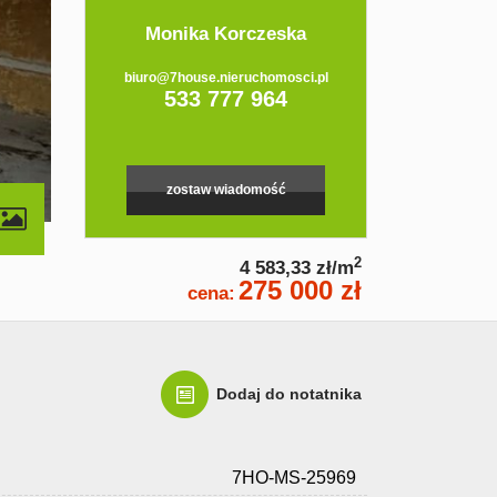
Monika Korczeska
biuro@7house.nieruchomosci.pl
533 777 964
zostaw wiadomość
2
4 583,33 zł/m
275 000 zł
cena:
Dodaj do notatnika
7HO-MS-25969