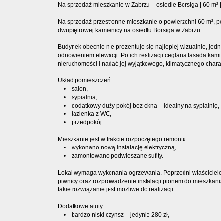
Na sprzedaż mieszkanie w Zabrzu – osiedle Borsiga | 60 m² | 
Na sprzedaż przestronne mieszkanie o powierzchni 60 m², p
dwupiętrowej kamienicy na osiedlu Borsiga w Zabrzu.
Budynek obecnie nie prezentuje się najlepiej wizualnie, je
odnowieniem elewacji. Po ich realizacji ceglana fasada kam
nieruchomości i nadać jej wyjątkowego, klimatycznego chara
Układ pomieszczeń:
• salon,
• sypialnia,
• dodatkowy duży pokój bez okna – idealny na sypialnię, 
• łazienka z WC,
• przedpokój.
Mieszkanie jest w trakcie rozpoczętego remontu:
• wykonano nową instalację elektryczną,
• zamontowano podwieszane sufity.
Lokal wymaga wykonania ogrzewania. Poprzedni właściciele 
piwnicy oraz rozprowadzenie instalacji pionem do mieszkani
takie rozwiązanie jest możliwe do realizacji.
Dodatkowe atuty:
• bardzo niski czynsz – jedynie 280 zł,