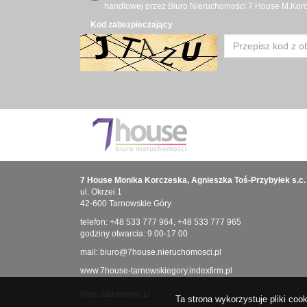
handlowej przez Biuro Nieruchomości 7 House M.Korcz
Kod zabezpieczający
7 House Monika Korczeska, Agnieszka Toś-Przybyłek s.c.
ul. Okrzei 1
42-600 Tarnowskie Góry
telefon:
+48 533 777 964
,
+48 533 777 965
godziny otwarcia: 9.00-17.00
mail:
biuro@7house.nieruchomosci.pl
www.7house-tarnowskiegory.indexfirm.pl
https://adresowo.pl
Ta strona wykorzystuje pliki co