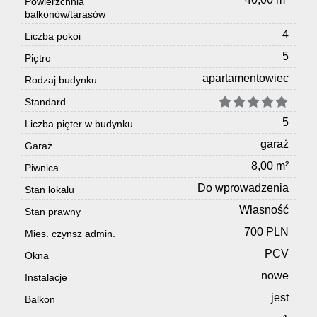
Powierzchnia
balkonów/tarasów
4
Liczba pokoi
5
Piętro
apartamentowiec
Rodzaj budynku
Standard
5
Liczba pięter w budynku
garaż
Garaż
8,00 m²
Piwnica
Do wprowadzenia
Stan lokalu
Własność
Stan prawny
700 PLN
Mies. czynsz admin.
PCV
Okna
nowe
Instalacje
jest
Balkon