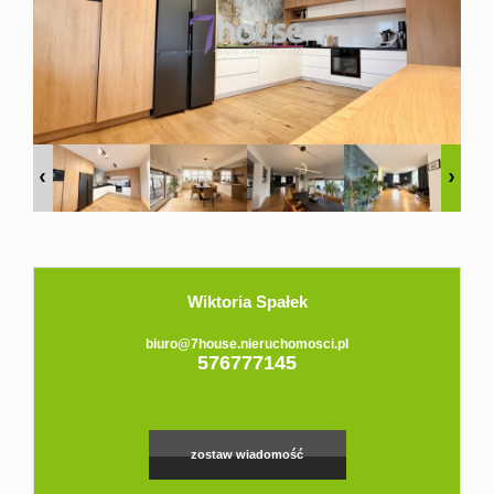
Domy
Dzialki
Lokale
Hale
Obiekty
Zgłoś
Wiktoria Spałek
biuro@7house.nieruchomosci.pl
576777145
ofertę
Kredyt
zostaw wiadomość