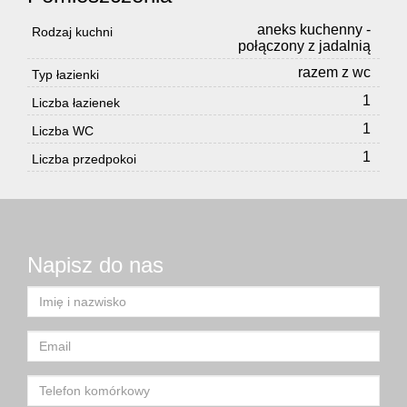
aneks kuchenny -
Rodzaj kuchni
połączony z jadalnią
razem z wc
Typ łazienki
1
Liczba łazienek
1
Liczba WC
1
Liczba przedpokoi
Napisz do nas