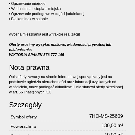
• Ogrzewanie miejskie
• Woda zimna i ciepła – miejska
• Ogrzewanie podłogowe w części jadalnianej
• Bio kominek w salonie
wycena mieszkania jest w trakcie realizacji!
Oferty prosimy wysyłać mailowo, wiadomości prywatnej lub
telefonicznie:
WIKTORIA SPAŁEK 576 777 145
Nota prawna
Opis oferty zawarty na stronie internetowej sporządzany jest na
podstawie oględzin nieruchomości oraz informacji uzyskanych od
właściciela, może podlegać aktualizacji i nie stanowi oferty określonej
w art. 66 i następnych K.C.
Szczegóły
7HO-MS-25609
Symbol oferty
130,00 m²
Powierzchnia
40,00 m²