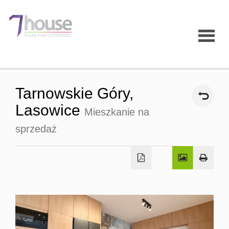
Strona
Tarnowskie Góry,
główna
Lasowice
Mieszkanie na
sprzedaż
O firmie
Oferty
Mieszk