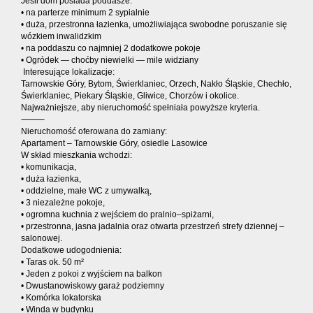
Jeśli dom posiada poddasze:
• na parterze minimum 2 sypialnie
• duża, przestronna łazienka, umożliwiająca swobodne poruszanie się
wózkiem inwalidzkim
• na poddaszu co najmniej 2 dodatkowe pokoje
• Ogródek — choćby niewielki — mile widziany
Interesujące lokalizacje:
Tarnowskie Góry, Bytom, Świerklaniec, Orzech, Nakło Śląskie, Chechło,
Świerklaniec, Piekary Śląskie, Gliwice, Chorzów i okolice.
Najważniejsze, aby nieruchomość spełniała powyższe kryteria.
⸻
Nieruchomość oferowana do zamiany:
Apartament – Tarnowskie Góry, osiedle Lasowice
W skład mieszkania wchodzi:
• komunikacja,
• duża łazienka,
• oddzielne, małe WC z umywalką,
• 3 niezależne pokoje,
• ogromna kuchnia z wejściem do pralnio–spiżarni,
• przestronna, jasna jadalnia oraz otwarta przestrzeń strefy dziennej –
salonowej.
Dodatkowe udogodnienia:
• Taras ok. 50 m²
• Jeden z pokoi z wyjściem na balkon
• Dwustanowiskowy garaż podziemny
• Komórka lokatorska
• Winda w budynku