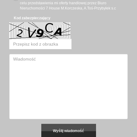
celu przedstawienia mi oferty handlowej przez Biuro
Nieruchomości 7 House M.Korczeska, A.Toś-Przybyłek s.c
Kod zabezpieczający