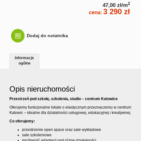
2
47,00 zł/m
3 290 zł
Kontakt
cena:
Dodaj do notatnika
Informacje
ogólne
Opis nieruchomości
Przestrzeń pod szkołę, szkolenia, studio – centrum Katowice
Oferujemy funkcjonalne lokale o elastycznym przeznaczeniu w centrum
Katowic – idealne dla działalności usługowej, edukacyjnej i kreatywnej.
Co oferujemy:
przestrzenie open space oraz sale wykładowe
sale szkoleniowe
możliwość adaptacji pod różne działalności