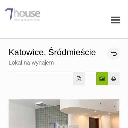
Strona
Katowice,
Śródmieście
główna
Lokal na wynajem
O firmie
Oferty
Mieszk