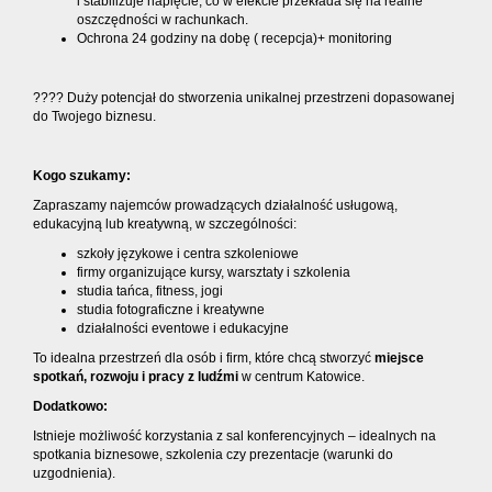
i stabilizuje napięcie, co w efekcie przekłada się na realne
oszczędności w rachunkach.
Ochrona 24 godziny na dobę ( recepcja)+ monitoring
???? Duży potencjał do stworzenia unikalnej przestrzeni dopasowanej
do Twojego biznesu.
Kogo szukamy:
Zapraszamy najemców prowadzących działalność usługową,
edukacyjną lub kreatywną, w szczególności:
szkoły językowe i centra szkoleniowe
firmy organizujące kursy, warsztaty i szkolenia
studia tańca, fitness, jogi
studia fotograficzne i kreatywne
działalności eventowe i edukacyjne
To idealna przestrzeń dla osób i firm, które chcą stworzyć
miejsce
spotkań, rozwoju i pracy z ludźmi
w centrum Katowice.
Dodatkowo:
Istnieje możliwość korzystania z sal konferencyjnych – idealnych na
spotkania biznesowe, szkolenia czy prezentacje (warunki do
uzgodnienia).