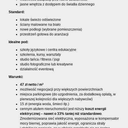
jasne wnętrza z dostępem do światła dziennego
Standard:
lokale świeżo odświeżone
ściany malowane na biało
nowe podłogi (wybrane pomieszczenia)
przestrzeń gotowa do aranżacji
Idealne pod:
szkoły językowe i centra edukacyjne
szkolenia, kursy, warsztaty
studio tańca / fitness / jogi
studio fotograficzne lub kreatywne
działalność eventową
Warunki:
47 zł netto / m²
możliwość negocjacji przy większych powierzchniach
miejsca parkingowe (do uzgodnienia, za dodatkową opłatą, w
pierwszej kolejności dla większych nabywców)
15 zł (energia woda, śmieci itp.)
cennym atutem nieruchomości jest niższy
koszt energii
elektrycznej – nawet o 33% taniej niż standardowo
.
Zmodernizowana sieć elektryczna, wyposażona w kompensator
mocy biernej, poprawia jakość energii, ogranicza straty