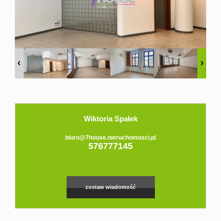
Domy
Dzialki
Lokale
Hale
Obiekty
Wiktoria Spałek
Zgłoś
biuro@7house.nieruchomosci.pl
576777145
ofertę
zostaw wiadomość
Kredyt