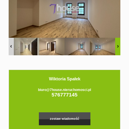
Domy
Dzialki
Lokale
Hale
Obiekty
Zgłoś
Wiktoria Spałek
biuro@7house.nieruchomosci.pl
576777145
ofertę
Kredyt
zostaw wiadomość