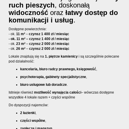
ruch pieszych
, doskonałą
widoczność
oraz
łatwy dostęp do
komunikacji i usług
.
Dostępne powierzchnie:
- ok.
11 m²
–
czynsz 1 400 zł / miesiąc
- ok.
11 m²
–
czynsz 1 400 zł / miesiąc
- ok.
23 m²
–
czynsz 2 000 zł / miesiąc
- ok.
26 m²
–
czynsz 2 000 zł / miesiąc
Lokale znajdują się na
1. piętrze kamienicy
i są szczególnie polecane
pod działalność:
kancelaria, biuro radcy prawnego, księgowość
,
psychoterapia, gabinety specjalistyczne
,
biuro usługowe lub doradcze
.
Istnieje również
możliwość wynajęcia całości
– wówczas dostępne
wszystkie 4 lokale razem + części wspólne
Do dyspozycji najemców:
2 łazienki
,
części wspólne
,
zaplecze i magazyn
.