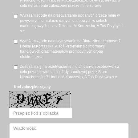
Nieruchomości 7 House M.Korczeska, A.Toś-Przybyłek s.c w
celu wyjaśnienie zgłoszonej przeze mnie sprawy.
Wyrażam zgodę na przetwarzanie podanych przeze mnie w
powyższym formularzu danych osobowych w celach
marketingowych przez 7 House M.Korczeska, A.Toś-Przybyłek
s.c
Wyrażam zgodę na otrzymywanie od Biuro Nieruchomości 7
House M.Korczeska, A.Toś-Przybyłek s.c informacji
handlowych oraz materiałów promocyjnych drogą
elektroniczną.
Zgadzam się na przetwarzanie moich danych osobowych w
celu przedstawienia mi oferty handlowej przez Biuro
Nieruchomości 7 House M.Korczeska, A.Toś-Przybyłek s.c
Kod zabezpieczający