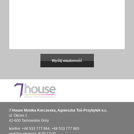
7 House Monika Korczeska, Agnieszka Toś-Przybyłek s.c.
ul. Okrzei 1
42-600 Tarnowskie Góry
telefon:
+48 533 777 964
,
+48 533 777 965
godziny otwarcia: 9.00-17.00