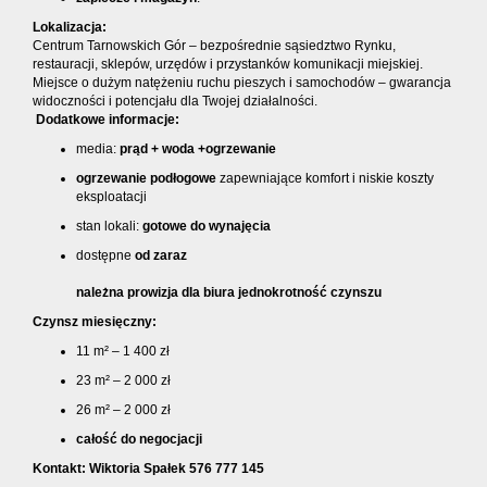
Lokalizacja:
Centrum Tarnowskich Gór – bezpośrednie sąsiedztwo Rynku,
restauracji, sklepów, urzędów i przystanków komunikacji miejskiej.
Miejsce o dużym natężeniu ruchu pieszych i samochodów – gwarancja
widoczności i potencjału dla Twojej działalności.
Dodatkowe informacje:
media:
prąd + woda +ogrzewanie
ogrzewanie podłogowe
zapewniające komfort i niskie koszty
eksploatacji
stan lokali:
gotowe do wynajęcia
dostępne
od zaraz
należna prowizja dla biura jednokrotność czynszu
Czynsz miesięczny:
11 m² – 1 400 zł
23 m² – 2 000 zł
26 m² – 2 000 zł
całość do negocjacji
Kontakt: Wiktoria Spałek 576 777 145