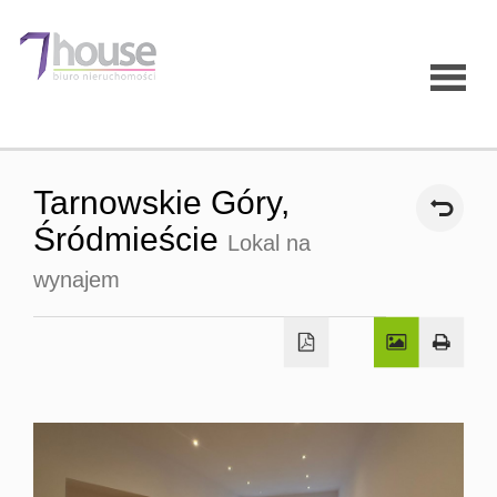
Strona
Tarnowskie Góry,
główna
Śródmieście
Lokal na
wynajem
O firmie
Oferty
Mieszk