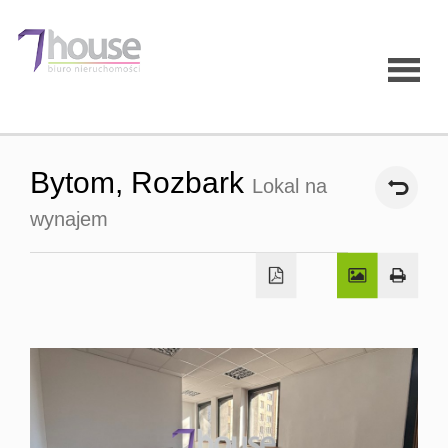
Strona
Bytom,
Rozbark
Lokal na
główna
wynajem
O firmie
Oferty
Mieszk