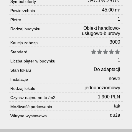
7HO-LW-25707
Symbol oferty
45,00 m²
Powierzchnia
1
Piętro
Obiekt handlowo-
Rodzaj budynku
usługowo-biurowy
3000
Kaucja zabezp.
Standard
1
Liczba pięter w budynku
Do adaptacji
Stan lokalu
nowe
Instalacje
jednopoziomowy
Rodzaj lokalu
1 900 PLN
Czynsz najmu netto /m2
tak
Możliwość parkowania
duża
Witryna wystawowa