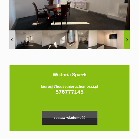
Domy
Dzialki
Lokale
Hale
Obiekty
Wiktoria Spałek
Zgłoś
biuro@7house.nieruchomosci.pl
576777145
ofertę
zostaw wiadomość
Kredyt