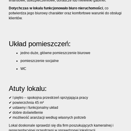
finansowe, ubezpieczeniowe, doradcze lub niewielki gabinet.
Dotychczas w lokalu funkcjonowało biuro nieruchomości
, co
potwierdza jego biurowy charakter oraz komfortowe warunki do obsługi
klientów.
Układ pomieszczeń:
jedno duże, główne pomieszczenie biurowe
pomieszczenie socjalne
WC
Atuty lokalu:
✔ I piętro – spokojna przestrzeń sprzyjająca pracy
✔ powierzchnia 45 m²
✔ ustawny i funkcjonalny układ
✔ dobre doświetlenie
✔ możliwość aranżacji według własnych potrzeb
Lokal doskonale sprawdzi się dla firm poszukujących kameralnej i
reprezentacyjnej przestrzeni w sprawdzonej lokalizacji.