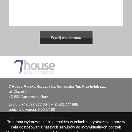
7 House Monika Korczeska, Agnieszka Toś-Przybyłek s.c.
ul. Okrzei 1
42-600 Tarnowskie Góry
telefon:
+48 533 777 964
,
+48 533 777 965
godziny otwarcia: 9.00-17.00
mail:
biuro@7house.nieruchomosci.pl
Ta strona wykorzystuje pliki cookies w celach statystycznych oraz w
www.7house-tarnowskiegory.indexfirm.pl
celu dostosowania naszych serwisów do indywidualnych potrzeb