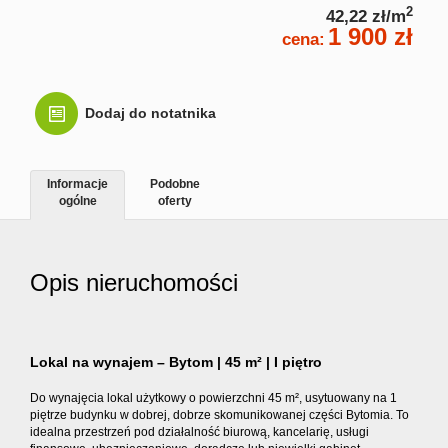
2
42,22 zł/m
1 900 zł
Kontakt
cena:
Dodaj do notatnika
Informacje
Podobne
ogólne
oferty
Opis nieruchomości
Lokal na wynajem – Bytom | 45 m² | I piętro
Do wynajęcia lokal użytkowy o powierzchni 45 m², usytuowany na 1
piętrze budynku w dobrej, dobrze skomunikowanej części Bytomia. To
idealna przestrzeń pod działalność biurową, kancelarię, usługi