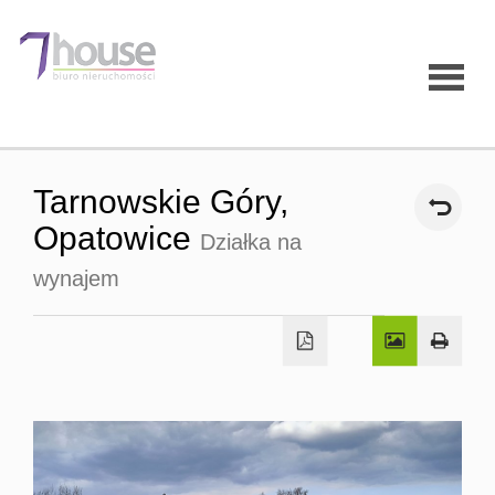
Strona
Tarnowskie Góry,
główna
Opatowice
Działka na
wynajem
O firmie
Oferty
Mieszk