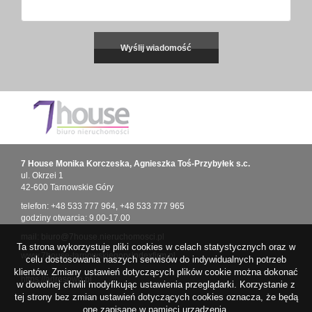
7 House Monika Korczeska, Agnieszka Toś-Przybyłek s.c.
ul. Okrzei 1
42-600 Tarnowskie Góry
telefon:
+48 533 777 964
,
+48 533 777 965
godziny otwarcia: 9.00-17.00
mail:
biuro@7house.nieruchomosci.pl
Ta strona wykorzystuje pliki cookies w celach statystycznych oraz w
www.7house-tarnowskiegory.indexfirm.pl
celu dostosowania naszych serwisów do indywidualnych potrzeb
klientów. Zmiany ustawień dotyczących plików cookie można dokonać
https://adresowo.pl
w dowolnej chwili modyfikując ustawienia przeglądarki. Korzystanie z
tej strony bez zmian ustawień dotyczących cookies oznacza, że będą
one zapisane w pamięci urządzenia.