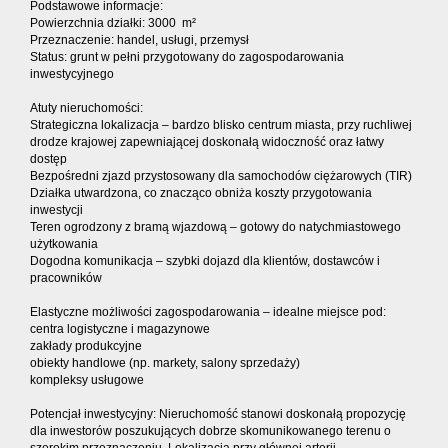
Podstawowe informacje:
Powierzchnia działki: 3000 m²
Przeznaczenie: handel, usługi, przemysł
Status: grunt w pełni przygotowany do zagospodarowania
inwestycyjnego
Atuty nieruchomości:
Strategiczna lokalizacja – bardzo blisko centrum miasta, przy ruchliwej
drodze krajowej zapewniającej doskonałą widoczność oraz łatwy
dostęp
Bezpośredni zjazd przystosowany dla samochodów ciężarowych (TIR)
Działka utwardzona, co znacząco obniża koszty przygotowania
inwestycji
Teren ogrodzony z bramą wjazdową – gotowy do natychmiastowego
użytkowania
Dogodna komunikacja – szybki dojazd dla klientów, dostawców i
pracowników
Elastyczne możliwości zagospodarowania – idealne miejsce pod:
centra logistyczne i magazynowe
zakłady produkcyjne
obiekty handlowe (np. markety, salony sprzedaży)
kompleksy usługowe
Potencjał inwestycyjny: Nieruchomość stanowi doskonałą propozycję
dla inwestorów poszukujących dobrze skomunikowanego terenu o