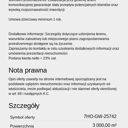
szerokim przeznaczeniu. Lokalizacja przy głównej arterii
komunikacyjnej gwarantuje stały przepływ potencjalnych klientów oraz
wysoką rozpoznawalność inwestycji.
Umowa dzierżawy minimum 1 rok.
Dodatkowe informacje: Szczegóły dotyczące uzbrojenia terenu,
warunków zabudowy lub miejscowego planu zagospodarowania
przestrzennego dostępne są na życzenie.
Zapraszamy do kontaktu w celu uzyskania dodatkowych informacji oraz
umówienia prezentacji nieruchomości.
Podana kwota netto + 23% vat.
Nota prawna
Opis oferty zawarty na stronie internetowej sporządzany jest na
podstawie oględzin nieruchomości oraz informacji uzyskanych od
właściciela, może podlegać aktualizacji i nie stanowi oferty określonej
w art. 66 i następnych K.C.
Szczegóły
7HO-GW-25742
Symbol oferty
3 000,00 m²
Powierzchnia