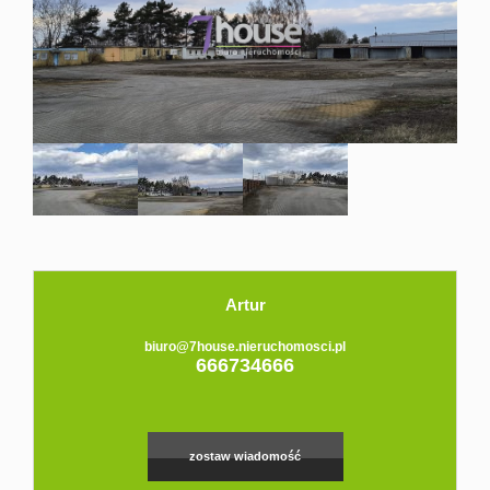
Domy
Dzialki
Lokale
Hale
Obiekty
Zgłoś
Artur
biuro@7house.nieruchomosci.pl
666734666
ofertę
Kredyt
zostaw wiadomość