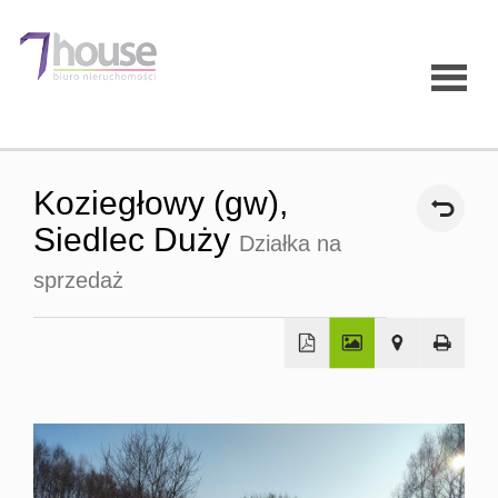
Strona
Koziegłowy (gw),
główna
Siedlec Duży
Działka na
sprzedaż
O firmie
Oferty
Mieszk