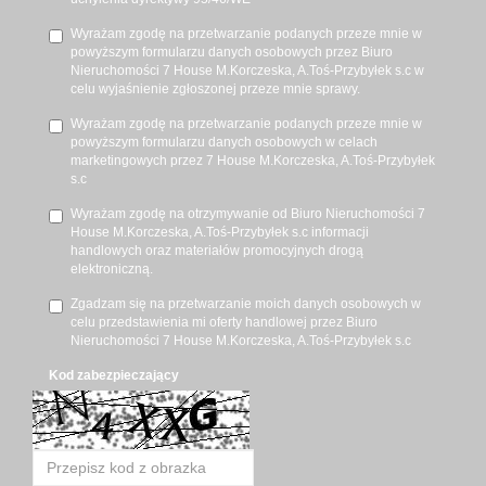
Wyrażam zgodę na przetwarzanie podanych przeze mnie w
powyższym formularzu danych osobowych przez Biuro
Nieruchomości 7 House M.Korczeska, A.Toś-Przybyłek s.c w
celu wyjaśnienie zgłoszonej przeze mnie sprawy.
Wyrażam zgodę na przetwarzanie podanych przeze mnie w
powyższym formularzu danych osobowych w celach
marketingowych przez 7 House M.Korczeska, A.Toś-Przybyłek
s.c
Wyrażam zgodę na otrzymywanie od Biuro Nieruchomości 7
House M.Korczeska, A.Toś-Przybyłek s.c informacji
handlowych oraz materiałów promocyjnych drogą
elektroniczną.
Zgadzam się na przetwarzanie moich danych osobowych w
celu przedstawienia mi oferty handlowej przez Biuro
Nieruchomości 7 House M.Korczeska, A.Toś-Przybyłek s.c
Kod zabezpieczający