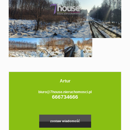
Domy
Dzialki
Lokale
Hale
Obiekty
Zgłoś
Artur
biuro@7house.nieruchomosci.pl
666734666
ofertę
Kredyt
zostaw wiadomość