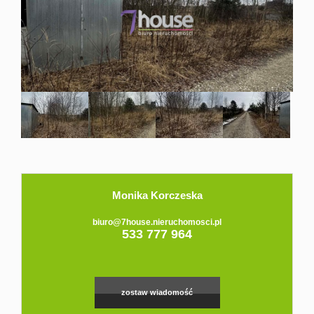
Domy
Dzialki
Lokale
Hale
Obiekty
Zgłoś
Monika Korczeska
biuro@7house.nieruchomosci.pl
533 777 964
ofertę
Kredyt
zostaw wiadomość