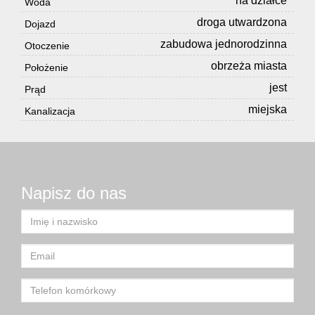
na działce
Woda
droga utwardzona
Dojazd
zabudowa jednorodzinna
Otoczenie
obrzeża miasta
Położenie
jest
Prąd
miejska
Kanalizacja
Napisz do nas