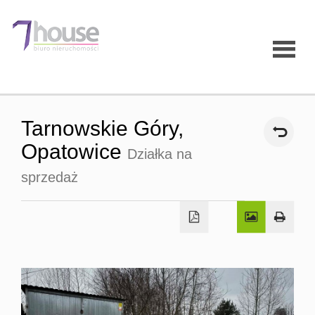
Strona
Tarnowskie Góry,
główna
Opatowice
Działka na
sprzedaż
O firmie
Oferty
Mieszk