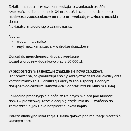
Działka ma regularny kształt prostokąta, o wymiarach ok. 29 m
szerokości od frontu oraz ok. 34 m długości, co daje bardzo dobre
możliwości zagospodarowania terenu i swobodę w wyborze projektu
domu.
Na działce znajduje się blaszany garaż.
Media:
• woda – na działce
• prąd, gaz, kanalizacja – w drodze dojazdowej
Dojazd do nieruchomości drogą utwardzoną.
Udział w drodze – dodatkowo płatny 10 000 zł.
W bezpośrednim sąsiedztwie znajduje się nowa zabudowa
jednorodzinna, co gwarantuje spójny, estetyczny charakter okolicy oraz
komfort mieszkania. Lokalizacja łączy w sobie spokój z dobrym
dostępem do centrum Tarnowskich Gór oraz infrastruktury miejskiej.
To idealna propozycja dla osób szukających miejsca pod budowę
domu w prestiżowej, rozwijającej się części miasta — zarówno do
zamieszkania, jak i jako bezpieczna lokata kapitału.
Bardzo atrakcyjna lokalizacja. Działka gotowa pod realizację marzeń o
własnym domu.