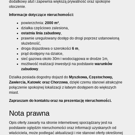
dodatkowy atut i zapewnia większą prywatność oraz spokojne
otoczenie.
Informacje dotyczące nieruchomości:
powierzchnia:
2000 m²
,
działka częściowo zalesiona,
ostatnia linia zabudowy
,
prawnie uregulowany dostęp do drogi poprzez ustanowioną
służebność,
droga dojazdowa o szerokości
6 m
,
prąd dostępny na działce,
sieć gazowa około 30m i wodociągowa w drodze 1m,
możliwość realizacji inwestycji na podstawie
warunków
zabudowy
.
Działka posiada dogodny dojazd do
Myszkowa, Częstochowy,
Zawiercia, Katowic oraz Chorzowa
, dzięki czemu stanowi atrakcyjne
połączenie spokojnej lokalizacji z łatwym dostępem do większych
miast.
Zapraszam do kontaktu oraz na prezentację nieruchomości.
Nota prawna
Opis oferty zawarty na stronie internetowej sporządzany jest na
podstawie oględzin nieruchomości oraz informacji uzyskanych od
właściciela, może podlegać aktualizacji i nie stanowi oferty określonej