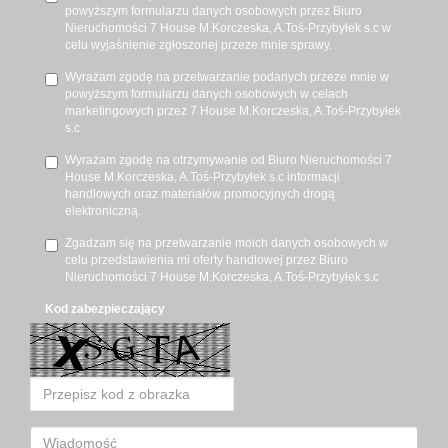
powyższym formularzu danych osobowych przez Biuro
Nieruchomości 7 House M.Korczeska, A.Toś-Przybyłek s.c w
celu wyjaśnienie zgłoszonej przeze mnie sprawy.
Wyrażam zgodę na przetwarzanie podanych przeze mnie w
powyższym formularzu danych osobowych w celach
marketingowych przez 7 House M.Korczeska, A.Toś-Przybyłek
s.c
Wyrażam zgodę na otrzymywanie od Biuro Nieruchomości 7
House M.Korczeska, A.Toś-Przybyłek s.c informacji
handlowych oraz materiałów promocyjnych drogą
elektroniczną.
Zgadzam się na przetwarzanie moich danych osobowych w
celu przedstawienia mi oferty handlowej przez Biuro
Nieruchomości 7 House M.Korczeska, A.Toś-Przybyłek s.c
Kod zabezpieczający