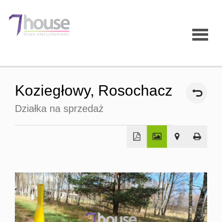
Strona
Koziegłowy,
Rosochacz
główna
Działka na sprzedaż
O firmie
Oferty
Mieszk