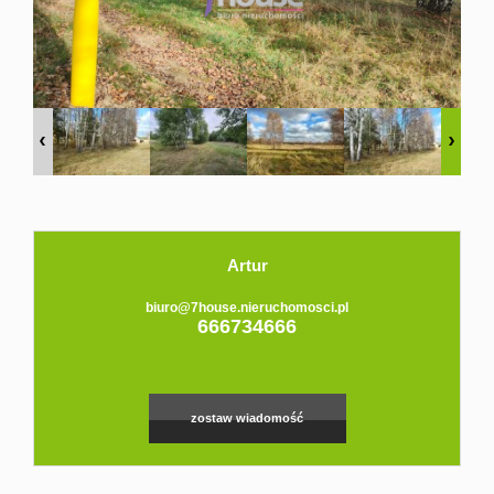
Domy
Dzialki
Lokale
Hale
Obiekty
Artur
Zgłoś
biuro@7house.nieruchomosci.pl
666734666
ofertę
zostaw wiadomość
Kredyt