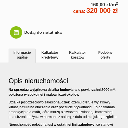
2
160,00 zł/m
320 000 zł
Kontakt
cena:
Dodaj do notatnika
Informacje
Kalkulator
Kalkulator
Podobne
ogólne
kredytowy
kosztów
oferty
Opis nieruchomości
Na sprzedaż wyjątkowa działka budowlana o powierzchni 2000 m²,
położona w spokojnej i malowniczej okolicy.
Działka jest częściowo zalesiona, dzięki czemu oferuje wyjątkowy
klimat, naturalne otoczenie oraz poczucie prywatności. To doskonała
propozycja dla osób, które marzą o stworzeniu własnej, kameralnej
przestrzeni do życia w harmonii z naturą, z dala od miejskiego zgiełku.
Nieruchomość położona jest w
ostatniej linii zabudowy
, co stanowi