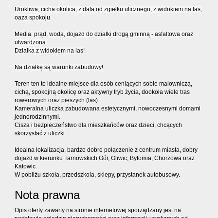
Urokliwa, cicha okolica, z dala od zgiełku ulicznego, z widokiem na las,
oaza spokoju.
Media: prąd, woda, dojazd do działki drogą gminną - asfaltowa oraz
utwardzona.
Działka z widokiem na las!
Na działkę są warunki zabudowy!
Teren ten to idealne miejsce dla osób ceniących sobie malowniczą,
cichą, spokojną okolicę oraz aktywny tryb życia, dookoła wiele tras
rowerowych oraz pieszych (las).
Kameralna uliczka zabudowana estetycznymi, nowoczesnymi domami
jednorodzinnymi.
Cisza i bezpieczeństwo dla mieszkańców oraz dzieci, chcących
skorzystać z uliczki.
Idealna lokalizacja, bardzo dobre połączenie z centrum miasta, dobry
dojazd w kierunku Tarnowskich Gór, Gliwic, Bytomia, Chorzowa oraz
Katowic.
W pobliżu szkoła, przedszkola, sklepy, przystanek autobusowy.
Nota prawna
Opis oferty zawarty na stronie internetowej sporządzany jest na