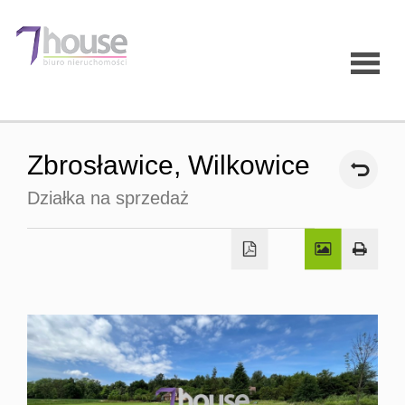
Strona
Zbrosławice,
Wilkowice
główna
Działka na sprzedaż
O firmie
Oferty
Mieszk