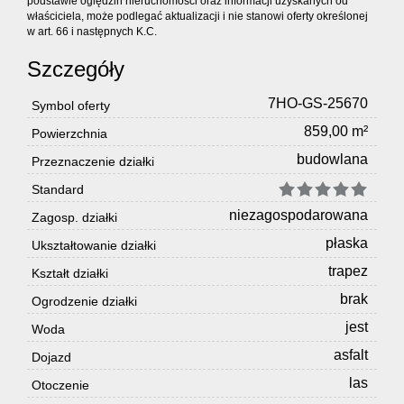
podstawie oględzin nieruchomości oraz informacji uzyskanych od
właściciela, może podlegać aktualizacji i nie stanowi oferty określonej
w art. 66 i następnych K.C.
Szczegóły
7HO-GS-25670
Symbol oferty
859,00 m²
Powierzchnia
budowlana
Przeznaczenie działki
Standard
niezagospodarowana
Zagosp. działki
płaska
Ukształtowanie działki
trapez
Kształt działki
brak
Ogrodzenie działki
jest
Woda
asfalt
Dojazd
las
Otoczenie