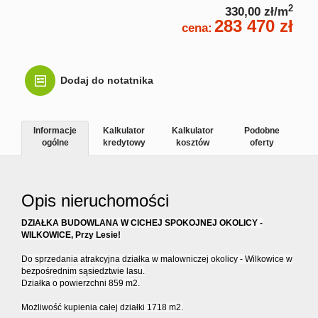
2
330,00 zł/m
283 470 zł
Kontakt
cena:
Dodaj do notatnika
Informacje
Kalkulator
Kalkulator
Podobne
ogólne
kredytowy
kosztów
oferty
Opis nieruchomości
DZIAŁKA BUDOWLANA W CICHEJ SPOKOJNEJ OKOLICY -
WILKOWICE, Przy Lesie!
Do sprzedania atrakcyjna działka w malowniczej okolicy - Wilkowice w
bezpośrednim sąsiedztwie lasu.
Działka o powierzchni 859 m2.
Możliwość kupienia całej działki 1718 m2.