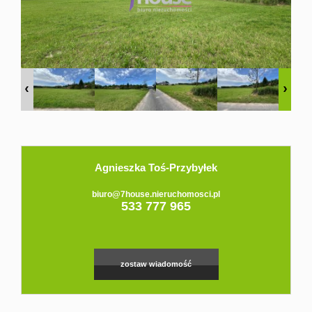
Domy
Dzialki
Lokale
Hale
Obiekty
Agnieszka Toś-Przybyłek
Zgłoś
biuro@7house.nieruchomosci.pl
533 777 965
ofertę
zostaw wiadomość
Kredyt