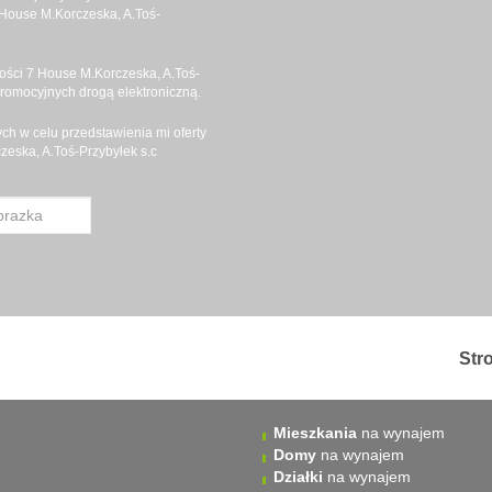
House M.Korczeska, A.Toś-
ści 7 House M.Korczeska, A.Toś-
promocyjnych drogą elektroniczną.
h w celu przedstawienia mi oferty
eska, A.Toś-Przybyłek s.c
Str
Mieszkania
na wynajem
Domy
na wynajem
Działki
na wynajem