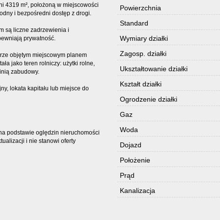
hni 4319 m², położoną w miejscowości
Powierzchnia
dny i bezpośredni dostęp z drogi.
Standard
em są liczne zadrzewienia i
Wymiary działki
apewniają prywatność.
Zagosp. działki
arze objętym miejscowym planem
jako teren rolniczy: użytki rolne,
Ukształtowanie działki
linią zabudowy.
Kształt działki
ny, lokata kapitału lub miejsce do
Ogrodzenie działki
Gaz
Woda
t na podstawie oględzin nieruchomości
alizacji i nie stanowi oferty
Dojazd
Położenie
Prąd
Kanalizacja