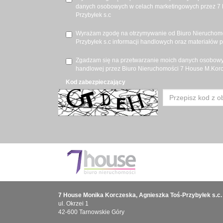
danych osobowych w celach marketingowych przez 7 
Przybyłek s.c
Wyrażam zgodę na otrzymywanie od Biuro Nieruchomo
Przybyłek s.c informacji handlowych oraz materiałów 
Zgadzam się na przetwarzanie moich danych osobowyc
handlowej przez Biuro Nieruchomości 7 House M.Korcz
Kod zabezpieczający
7 House Monika Korczeska, Agnieszka Toś-Przybyłek s.c.
ul. Okrzei 1
42-600 Tarnowskie Góry