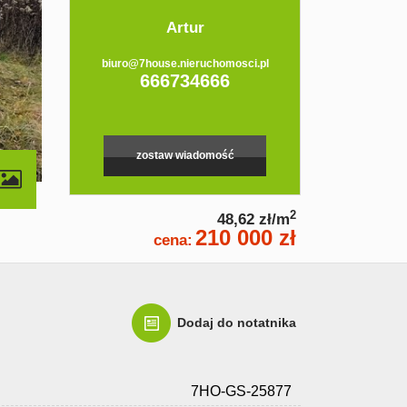
Artur
biuro@7house.nieruchomosci.pl
666734666
zostaw wiadomość
2
48,62 zł/m
210 000 zł
cena:
Dodaj do notatnika
7HO-GS-25877