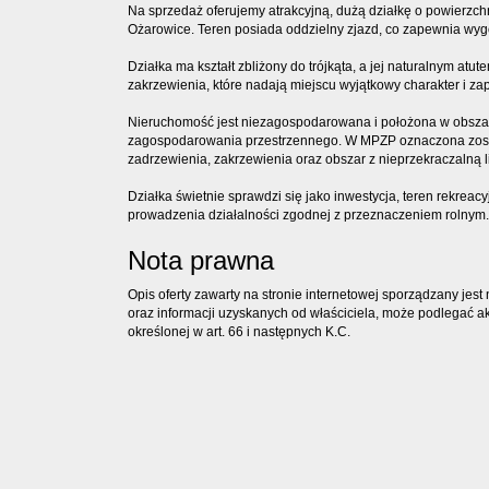
Na sprzedaż oferujemy atrakcyjną, dużą działkę o powierzc
Ożarowice. Teren posiada oddzielny zjazd, co zapewnia wygo
Działka ma kształt zbliżony do trójkąta, a jej naturalnym atut
zakrzewienia, które nadają miejscu wyjątkowy charakter i z
Nieruchomość jest niezagospodarowana i położona w obsz
zagospodarowania przestrzennego. W MPZP oznaczona została 
zadrzewienia, zakrzewienia oraz obszar z nieprzekraczalną 
Działka świetnie sprawdzi się jako inwestycja, teren rekreacyj
prowadzenia działalności zgodnej z przeznaczeniem rolnym.
Nota prawna
Opis oferty zawarty na stronie internetowej sporządzany jes
oraz informacji uzyskanych od właściciela, może podlegać aktu
określonej w art. 66 i następnych K.C.