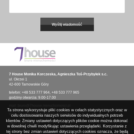
7 House Monika Korczeska, Agnieszka Toś-Przybyłek s.c.
ul. Okrzei 1
42-600 Tarnowskie Góry
telefon:
+48 533 777 964
,
+48 533 777 965
godziny otwarcia: 9.00-17.00
mail:
biuro@7house.nieruchomosci.pl
Ta strona wykorzystuje pliki cookies w celach statystycznych oraz w
www.7house-tarnowskiegory.indexfirm.pl
celu dostosowania naszych serwisów do indywidualnych potrzeb
klientów. Zmiany ustawień dotyczących plików cookie można dokonać
https://adresowo.pl
w dowolnej chwili modyfikując ustawienia przeglądarki. Korzystanie z
tej strony bez zmian ustawień dotyczących cookies oznacza, że będą