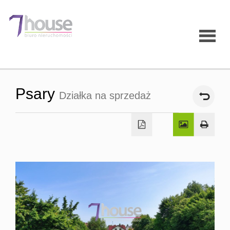
Strona
Psary
Działka na sprzedaż
główna
O firmie
Oferty
Mieszk