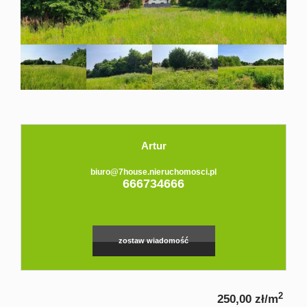
Domy
Dzialki
Lokale
Hale
Obiekty
Artur
biuro@7house.nieruchomosci.pl
666734666
Zgłoś
ofertę
zostaw wiadomość
Kredyt
2
250,00 zł/m