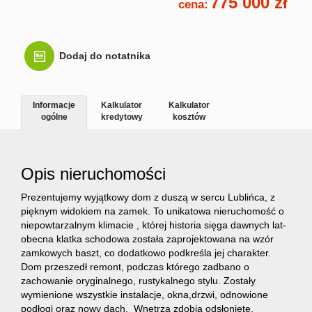
775 000 zł
cena:
Kontakt
Dodaj do notatnika
Informacje
Kalkulator
Kalkulator
ogólne
kredytowy
kosztów
Opis nieruchomości
Prezentujemy wyjątkowy dom z duszą w sercu Lublińca, z
pięknym widokiem na zamek. To unikatowa nieruchomość o
niepowtarzalnym klimacie , której historia sięga dawnych lat-
obecna klatka schodowa została zaprojektowana na wzór
zamkowych baszt, co dodatkowo podkreśla jej charakter.
Dom przeszedł remont, podczas którego zadbano o
zachowanie oryginalnego, rustykalnego stylu. Zostały
wymienione wszystkie instalacje, okna,drzwi, odnowione
podłogi oraz nowy dach. Wnętrza zdobią odsłonięte,