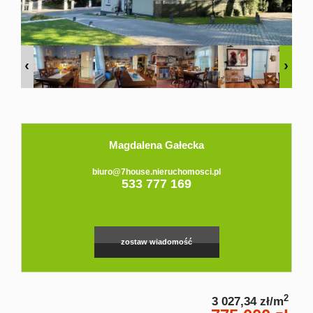
Domy
Dzialki
Lokale
Hale
Magdalena Gałecka
Obiekty
biuro@7house.nieruchomosci.pl
533 777 169
Zgłoś
ofertę
zostaw wiadomość
Kredyt
2
3 027,34 zł/m