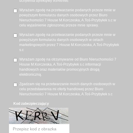
uchylenia dyrektywy 95/46/WE
Wyrażam zgodę na przetwarzanie podanych przeze mnie w
powyższym formularzu danych osobowych przez Biuro
Nieruchomości 7 House M.Korczeska, A.Toś-Przybyłek s.c w
celu wyjaśnienie zgłoszonej przeze mnie sprawy.
Wyrażam zgodę na przetwarzanie podanych przeze mnie w
powyższym formularzu danych osobowych w celach
marketingowych przez 7 House M.Korczeska, A.Toś-Przybyłek
s.c
Wyrażam zgodę na otrzymywanie od Biuro Nieruchomości 7
House M.Korczeska, A.Toś-Przybyłek s.c informacji
handlowych oraz materiałów promocyjnych drogą
elektroniczną.
Zgadzam się na przetwarzanie moich danych osobowych w
celu przedstawienia mi oferty handlowej przez Biuro
Nieruchomości 7 House M.Korczeska, A.Toś-Przybyłek s.c
Kod zabezpieczający