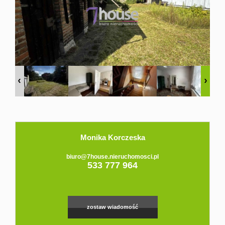
Domy
Dzialki
Lokale
Hale
Obiekty
Zgłoś
Monika Korczeska
biuro@7house.nieruchomosci.pl
533 777 964
ofertę
Kredyt
zostaw wiadomość