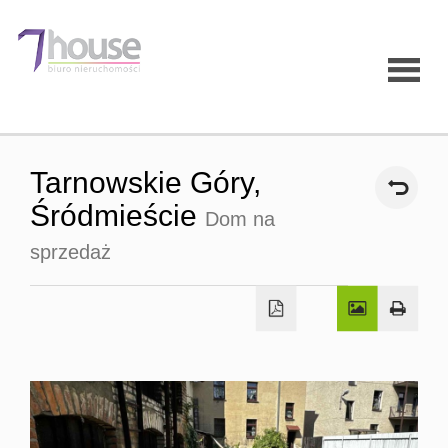
Strona
Tarnowskie Góry,
główna
Śródmieście
Dom na
sprzedaż
O firmie
Oferty
Mieszk