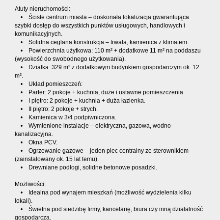
Atuty nieruchomości:
• Ścisłe centrum miasta – doskonała lokalizacja gwarantująca
szybki dostęp do wszystkich punktów usługowych, handlowych i
komunikacyjnych.
• Solidna ceglana konstrukcja – trwała, kamienica z klimatem.
• Powierzchnia użytkowa: 110 m² + dodatkowe 11 m² na poddaszu
(wysokość do swobodnego użytkowania).
• Działka: 329 m² z dodatkowym budynkiem gospodarczym ok. 12
m².
• Układ pomieszczeń:
• Parter: 2 pokoje + kuchnia, duże i ustawne pomieszczenia.
• I piętro: 2 pokoje + kuchnia + duża łazienka.
• II piętro: 2 pokoje + strych.
• Kamienica w 3/4 podpiwniczona.
• Wymienione instalacje – elektryczna, gazowa, wodno-
kanalizacyjna.
• Okna PCV.
• Ogrzewanie gazowe – jeden piec centralny ze sterownikiem
(zainstalowany ok. 15 lat temu).
• Drewniane podłogi, solidne betonowe posadzki.
Możliwości:
• Idealna pod wynajem mieszkań (możliwość wydzielenia kilku
lokali).
• Świetna pod siedzibę firmy, kancelarię, biura czy inną działalność
gospodarczą.