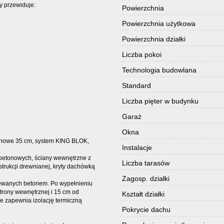
y przewiduje:
Powierzchnia
Powierzchnia użytkowa
Powierzchnia działki
Liczba pokoi
Technologia budowlana
Standard
Liczba pięter w budynku
Garaż
Okna
ianowe 35 cm, system KING BLOK,
Instalacje
betonowych, ściany wewnętrzne z
Liczba tarasów
rukcji drewnianej, kryty dachówką
Zagosp. działki
ewanych betonem. Po wypełnieniu
trony wewnętrznej i 15 cm od
Kształt działki
e zapewnia izolację termiczną
Pokrycie dachu