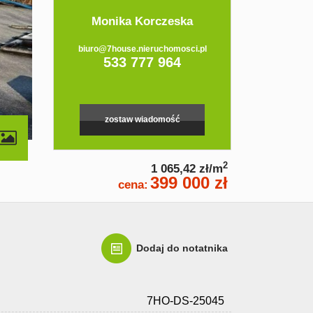
Monika Korczeska
biuro@7house.nieruchomosci.pl
533 777 964
zostaw wiadomość
2
1 065,42 zł/m
399 000 zł
cena:
Dodaj do notatnika
7HO-DS-25045