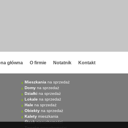
ona główna
O firmie
Notatnik
Kontakt
Mieszkania
na sprzedaż
Domy
na sprzedaż
Działki
na sprzedaż
Lokale
na sprzedaż
Hale
na sprzedaż
Obiekty
na sprzedaż
Kalety
mieszkania
Ślask
nieruchomości
Tworóg
nieruchomości