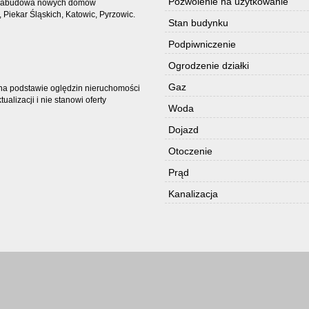
Pozwolenie na użytkowanie
icy zabudowa nowych domów
Piekar Śląskich, Katowic, Pyrzowic.
Stan budynku
Podpiwniczenie
Ogrodzenie działki
Gaz
t na podstawie oględzin nieruchomości
alizacji i nie stanowi oferty
Woda
Dojazd
Otoczenie
Prąd
Kanalizacja