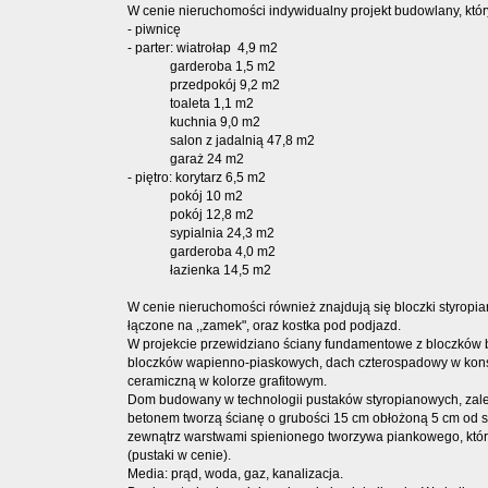
W cenie nieruchomości indywidualny projekt budowlany, któr
- piwnicę
- parter: wiatrołap 4,9 m2
garderoba 1,5 m2
przedpokój 9,2 m2
toaleta 1,1 m2
kuchnia 9,0 m2
salon z jadalnią 47,8 m2
garaż 24 m2
- piętro: korytarz 6,5 m2
pokój 10 m2
pokój 12,8 m2
sypialnia 24,3 m2
garderoba 4,0 m2
łazienka 14,5 m2
W cenie nieruchomości również znajdują się bloczki styrop
łączone na ,,zamek", oraz kostka pod podjazd.
W projekcie przewidziano ściany fundamentowe z bloczków 
bloczków wapienno-piaskowych, dach czterospadowy w konst
ceramiczną w kolorze grafitowym.
Dom budowany w technologii pustaków styropianowych, zal
betonem tworzą ścianę o grubości 15 cm obłożoną 5 cm od s
zewnątrz warstwami spienionego tworzywa piankowego, któr
(pustaki w cenie).
Media: prąd, woda, gaz, kanalizacja.