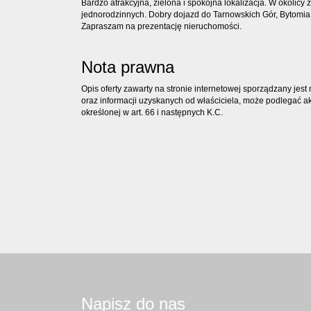
Bardzo atrakcyjna, zielona i spokojna lokalizacja. W okol
jednorodzinnych. Dobry dojazd do Tarnowskich Gór, Bytomia, 
Zapraszam na prezentację nieruchomości.
Nota prawna
Opis oferty zawarty na stronie internetowej sporządzany jes
oraz informacji uzyskanych od właściciela, może podlegać aktu
określonej w art. 66 i następnych K.C.
Napisz do nas