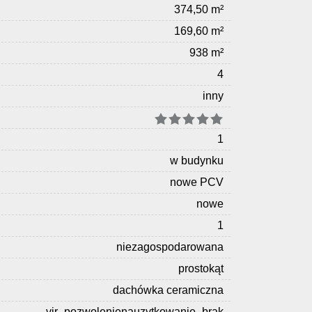
374,50 m²
169,60 m²
938 m²
4
inny
1
w budynku
nowe PCV
nowe
1
niezagospodarowana
prostokąt
dachówka ceramiczna
vir_pozwolenienauzytkowanie_brak