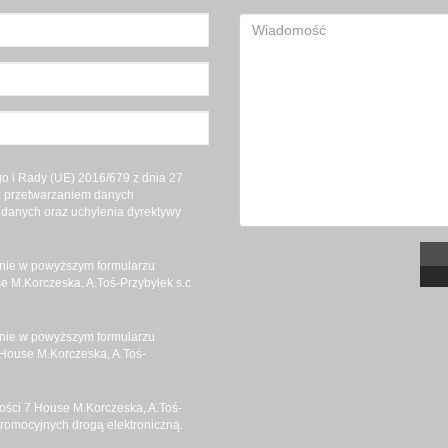
 i Rady (UE) 2016/679 z dnia 27
 z przetwarzaniem danych
danych oraz uchylenia dyrektywy
nie w powyższym formularzu
 M.Korczeska, A.Toś-Przybyłek s.c
nie w powyższym formularzu
House M.Korczeska, A.Toś-
ści 7 House M.Korczeska, A.Toś-
promocyjnych drogą elektroniczną.