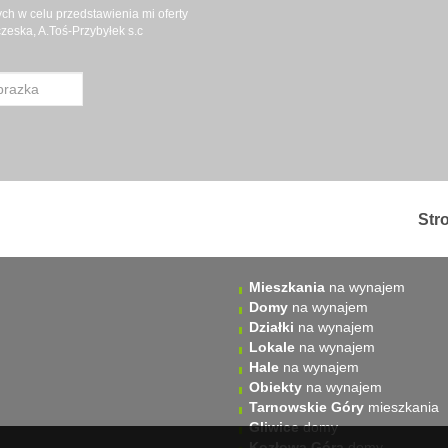
h w celu przedstawienia mi oferty
eska, A.Toś-Przybyłek s.c
Str
Mieszkania
na wynajem
Domy
na wynajem
Działki
na wynajem
Lokale
na wynajem
Hale
na wynajem
Obiekty
na wynajem
Tarnowskie Góry
mieszkania
Gliwice
domy
Kozłowa Góra
domy