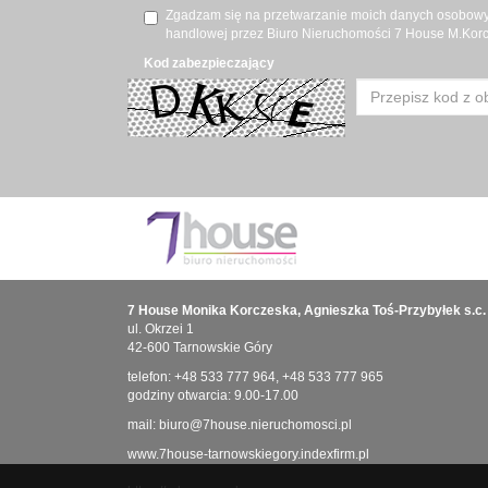
Zgadzam się na przetwarzanie moich danych osobowyc
handlowej przez Biuro Nieruchomości 7 House M.Korcz
Kod zabezpieczający
7 House Monika Korczeska, Agnieszka Toś-Przybyłek s.c.
ul. Okrzei 1
42-600 Tarnowskie Góry
telefon:
+48 533 777 964
,
+48 533 777 965
godziny otwarcia: 9.00-17.00
mail:
biuro@7house.nieruchomosci.pl
www.7house-tarnowskiegory.indexfirm.pl