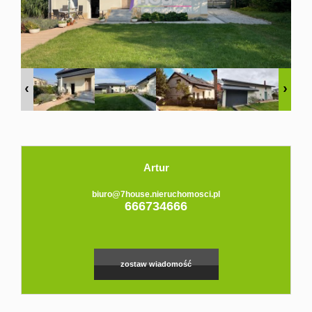
Domy
Dzialki
Lokale
Hale
Obiekty
Artur
Zgłoś
biuro@7house.nieruchomosci.pl
666734666
ofertę
zostaw wiadomość
Kredyt