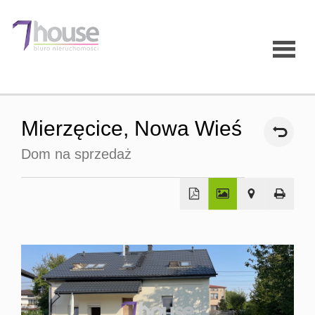
Strona
Mierzęcice,
Nowa Wieś
główna
Dom na sprzedaż
O firmie
Oferty
Mieszk