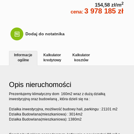
2
154,58 zł/m
3 978 185 zł
Kontakt
cena:
Dodaj do notatnika
Informacje
Kalkulator
Kalkulator
ogólne
kredytowy
kosztów
Opis nieruchomości
Prezentujemy klimatyczny dom 160m2 wraz z dużą działką
inwestycyjną oraz budowlaną , która dzieli się na :
Działka inwestycyjna, możliwość budowy hali, parkingu : 21101 m2
Działka Budowlana(mieszkaniowa) : 3014m2
Działka Budowlana(mieszkaniowa): 1380m2