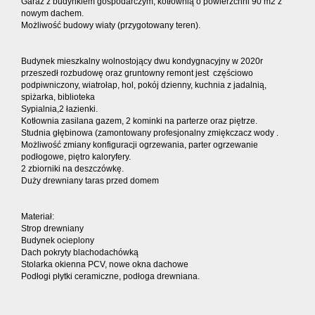
Garaż z budynkiem gospodarczym, kotłownią o powierzchni 90 m2 z
nowym dachem.
Możliwość budowy wiaty (przygotowany teren).
Budynek mieszkalny wolnostojący dwu kondygnacyjny w 2020r
przeszedł rozbudowę oraz gruntowny remont jest częściowo
podpiwniczony, wiatrołap, hol, pokój dzienny, kuchnia z jadalnią,
spiżarka, biblioteka
Sypialnia,2 łazienki.
Kotłownia zasilana gazem, 2 kominki na parterze oraz piętrze.
Studnia głębinowa (zamontowany profesjonalny zmiękczacz wody .
Możliwość zmiany konfiguracji ogrzewania, parter ogrzewanie
podłogowe, piętro kaloryfery.
2 zbiorniki na deszczówkę.
Duży drewniany taras przed domem
Materiał:
Strop drewniany
Budynek ocieplony
Dach pokryty blachodachówką
Stolarka okienna PCV, nowe okna dachowe
Podłogi płytki ceramiczne, podłoga drewniana.