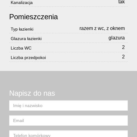
tak
Kanalizacja
Pomieszczenia
razem z wc, z oknem
Typ łazienki
glazura
Glazura łazienki
2
Liczba WC
2
Liczba przedpokoi
Napisz do nas