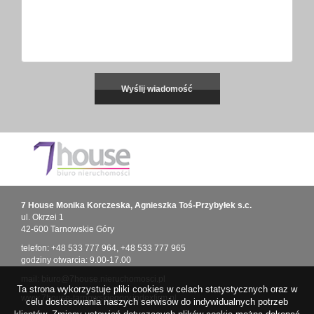
7 House Monika Korczeska, Agnieszka Toś-Przybyłek s.c.
ul. Okrzei 1
42-600 Tarnowskie Góry
telefon:
+48 533 777 964
,
+48 533 777 965
godziny otwarcia: 9.00-17.00
mail:
biuro@7house.nieruchomosci.pl
Ta strona wykorzystuje pliki cookies w celach statystycznych oraz w
www.7house-tarnowskiegory.indexfirm.pl
celu dostosowania naszych serwisów do indywidualnych potrzeb