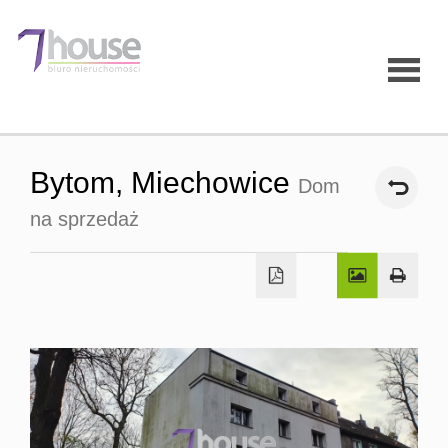
Strona
Bytom,
Miechowice
Dom
główna
na sprzedaż
O firmie
Oferty
Mieszk