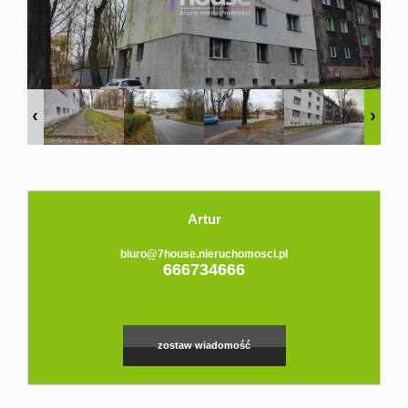
Domy
Dzialki
Lokale
Hale
Obiekty
Artur
Zgłoś
biuro@7house.nieruchomosci.pl
666734666
ofertę
zostaw wiadomość
Kredyt