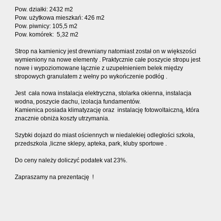
Pow. działki: 2432 m2
Pow. użytkowa mieszkań: 426 m2
Pow. piwnicy: 105,5 m2
Pow. komórek: 5,32 m2
Strop na kamienicy jest drewniany natomiast został on w większości
wymieniony na nowe elementy . Praktycznie całe poszycie stropu jest
nowe i wypoziomowane łącznie z uzupełnieniem belek między
stropowych granulatem z wełny po wykończenie podłóg .
Jest cała nowa instalacja elektryczna, stolarka okienna, instalacja
wodna, poszycie dachu, izolacja fundamentów.
Kamienica posiada klimatyzację oraz instalację fotowoltaiczną, która
znacznie obniża koszty utrzymania.
Szybki dojazd do miast ościennych w niedalekiej odległości szkoła,
przedszkola ,liczne sklepy, apteka, park, kluby sportowe .
Do ceny należy doliczyć podatek vat 23%.
Zapraszamy na prezentację !