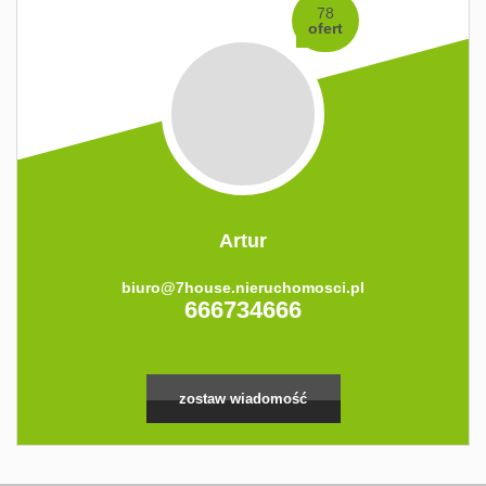
78
ofert
Artur
biuro@7house.nieruchomosci.pl
666734666
zostaw wiadomość