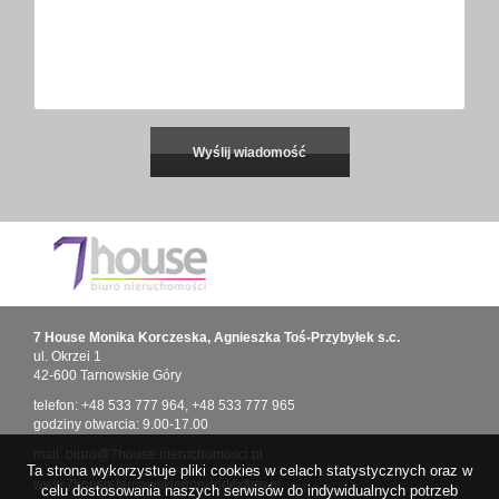
7 House Monika Korczeska, Agnieszka Toś-Przybyłek s.c.
ul. Okrzei 1
42-600 Tarnowskie Góry
telefon:
+48 533 777 964
,
+48 533 777 965
godziny otwarcia: 9.00-17.00
mail:
biuro@7house.nieruchomosci.pl
Ta strona wykorzystuje pliki cookies w celach statystycznych oraz w
www.7house-tarnowskiegory.indexfirm.pl
celu dostosowania naszych serwisów do indywidualnych potrzeb