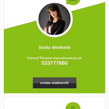
Sonia Wodniok
biuro@7house.nieruchomosci.pl
533777660
zostaw wiadomość
20