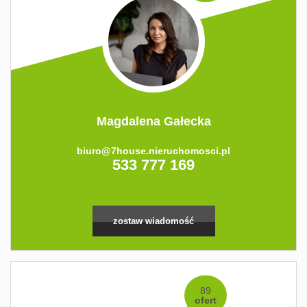
Magdalena Gałecka
biuro@7house.nieruchomosci.pl
533 777 169
zostaw wiadomość
89
ofert