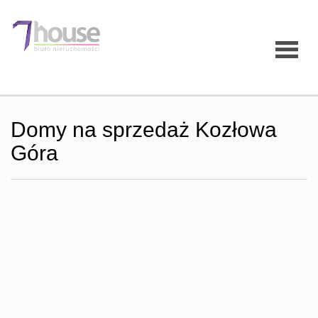
Strona
Domy na sprzedaż Kozłowa
główna
Góra
O firmie
Oferty
Mieszk