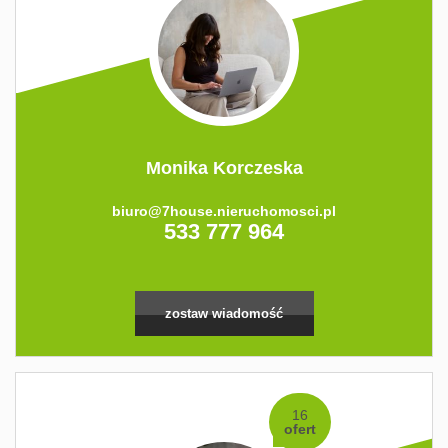
Monika Korczeska
biuro@7house.nieruchomosci.pl
533 777 964
zostaw wiadomość
16
ofert