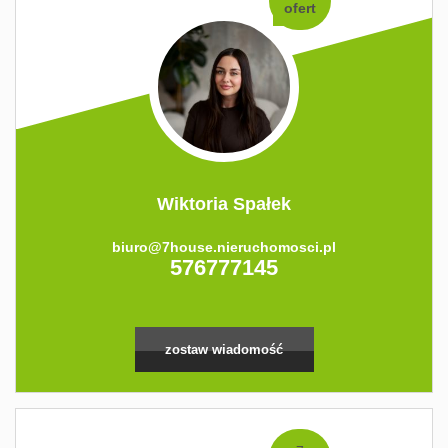
ofert
Wiktoria Spałek
biuro@7house.nieruchomosci.pl
576777145
zostaw wiadomość