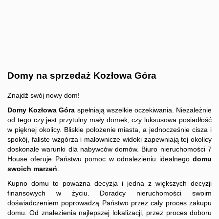
Domy
Dzialki
Lokale
Domy na sprzedaż Kozłowa Góra
Hale
Znajdź swój nowy dom!
Obiekty
Domy Kozłowa Góra
spełniają wszelkie oczekiwania. Niezależnie
od tego czy jest przytulny mały domek, czy luksusowa posiadłość
w pięknej okolicy. Bliskie położenie miasta, a jednocześnie cisza i
Zgłoś
spokój, faliste wzgórza i malownicze widoki zapewniają tej okolicy
doskonałe warunki dla nabywców domów. Biuro nieruchomości 7
House oferuje Państwu pomoc w odnalezieniu idealnego
domu
ofertę
swoich marzeń
.
Kupno domu to poważna decyzja i jedna z większych decyzji
finansowych w życiu. Doradcy nieruchomości swoim
Kredyt
doświadczeniem poprowadzą Państwo przez cały proces zakupu
domu. Od znalezienia najlepszej lokalizacji, przez proces doboru