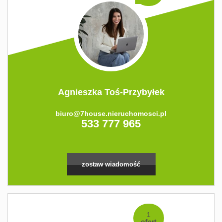
Agnieszka Toś-Przybyłek
biuro@7house.nieruchomosci.pl
533 777 965
zostaw wiadomość
1
ofert