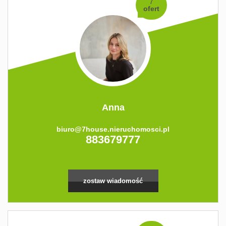
7
ofert
Anna
biuro@7house.nieruchomosci.pl
883679777
zostaw wiadomość