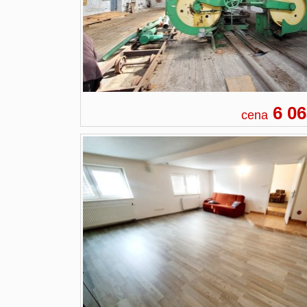
6 06
cena