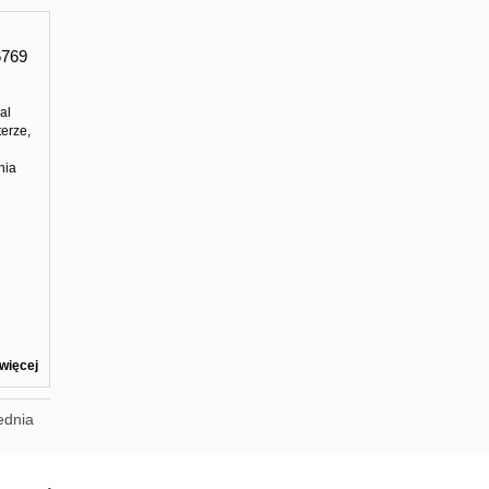
769
al
erze,
nia
więcej
ednia