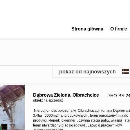
Strona główna
O firmie
pokaż od najnowszych
Dąbrowa Zielona,
Olbrachcice
7HO-BS-24
obiekt na sprzedaż
Nieruchomość położona w Olbrachcicach (gmina Dąbrowa 
3.4ha 6000m2 hal produkcyjnych , teren ogrodzony linia do
produkcji klejonki okiennej , czynna stacja paliw, własna stac
teren utwardzony(plac składowy) . Łatwo o pracownikòw