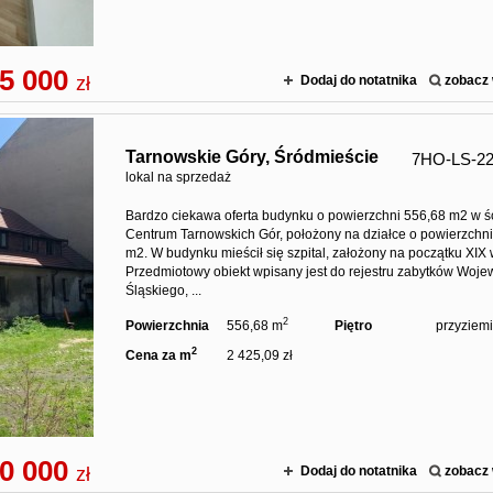
5 000
zł
Dodaj do notatnika
zobacz 
Tarnowskie Góry,
Śródmieście
7HO-LS-2
lokal na sprzedaż
Bardzo ciekawa oferta budynku o powierzchni 556,68 m2 w ś
Centrum Tarnowskich Gór, położony na działce o powierzchn
m2. W budynku mieścił się szpital, założony na początku XIX 
Przedmiotowy obiekt wpisany jest do rejestru zabytków Woj
Śląskiego, ...
2
Powierzchnia
556,68 m
Piętro
przyziem
2
Cena za m
2 425,09 zł
0 000
zł
Dodaj do notatnika
zobacz 