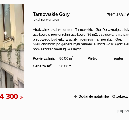
Tarnowskie Góry
7HO-LW-16
lokal na wynajem
Atrakcyjny lokal w centrum Tarnowskich Gór Do wynajęcia lok
użytkowy o powierzchni użytkowej 86 m2, usytuowany na part
piętrowego budynku w ścisłym centrum Tarnowskich Gór.
Nieruchomość po generalnym remoncie, możliwość wydziele
pomieszczeń według własnych ...
2
Powierzchnia
86,00 m
Piętro
parter
2
Cena za m
50,00 zł
4 300
zł
Dodaj do notatnika
zobacz 
poprz