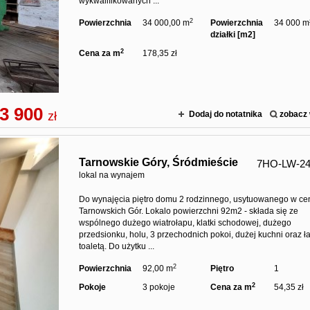
wykwalifikowanych ...
2
Powierzchnia
34 000,00 m
Powierzchnia
34 000 m
działki [m2]
2
Cena za m
178,35 zł
3 900
zł
Dodaj do notatnika
zobacz 
Tarnowskie Góry,
Śródmieście
7HO-LW-24
lokal na wynajem
Do wynajęcia piętro domu 2 rodzinnego, usytuowanego w ce
Tarnowskich Gór. Lokalo powierzchni 92m2 - składa się ze
wspólnego dużego wiatrołapu, klatki schodowej, dużego
przedsionku, holu, 3 przechodnich pokoi, dużej kuchni oraz ła
toaletą. Do użytku ...
2
Powierzchnia
92,00 m
Piętro
1
2
Pokoje
3 pokoje
Cena za m
54,35 zł