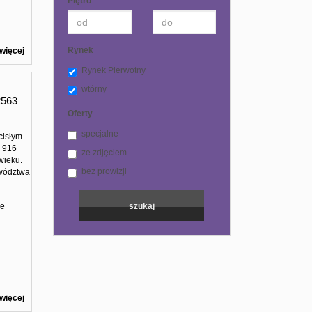
Piętro
Rynek
więcej
Rynek Pierwotny
wtórny
2563
Oferty
specjalne
cisłym
i 916
ze zdjęciem
wieku.
bez prowizji
ewództwa
ie
więcej