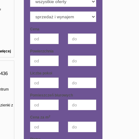
²
Cena
Powierzchnia
więcej
436
Liczba pokoi
ntrum
Pomieszczeń biurowych
zienki z
2
Cena za m