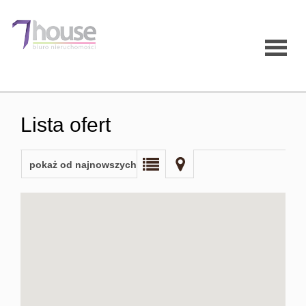
Strona
Lista ofert
główna
pokaż od najnowszych
O firmie
Oferty
Mieszk