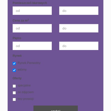
Pomieszczeń biurowych
2
Cena za m
Piętro
Rynek
Rynek Pierwotny
wtórny
Oferty
specjalne
ze zdjęciem
bez prowizji