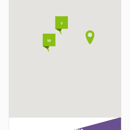
Domy
Dzialki
3
Lokale
50
Hale
Obiekty
Zgłoś
ofertę
Kredyt
Kryteria wyszukiwania