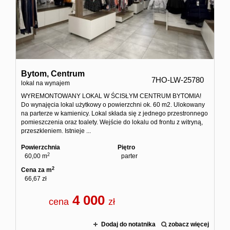
Bytom,
Centrum
7HO-LW-25780
lokal na wynajem
WYREMONTOWANY LOKAL W ŚCISŁYM CENTRUM BYTOMIA!
Do wynajęcia lokal użytkowy o powierzchni ok. 60 m2. Ulokowany
na parterze w kamienicy. Lokal składa się z jednego przestronnego
pomieszczenia oraz toalety. Wejście do lokalu od frontu z witryną,
przeszkleniem. Istnieje ...
Powierzchnia
Piętro
2
60,00 m
parter
2
Cena za m
66,67 zł
4 000
cena
zł
Dodaj do notatnika
zobacz więcej