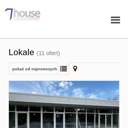
Strona
Lokale
(11 ofert)
główna
pokaż od najnowszych
O firmie
Oferty
Mieszk