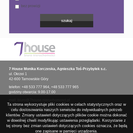
bez prowizji
7 House Monika Korczeska, Agnieszka Toś-Przybyłek s.c.
ul. Okrzei 1
42-600 Tarnowskie Góry
telefon:
+48 533 777 964
,
+48 533 777 965
godziny otwarcia: 9.00-17.00
mail:
biuro@7house.nieruchomosci.pl
Ta strona wykorzystuje pliki cookies w celach statystycznych oraz w
www.7house-tarnowskiegory.indexfirm.pl
celu dostosowania naszych serwisów do indywidualnych potrzeb
klientów. Zmiany ustawień dotyczących plików cookie można dokonać
https://adresowo.pl
w dowolnej chwili modyfikując ustawienia przeglądarki. Korzystanie z
tej strony bez zmian ustawień dotyczących cookies oznacza, że będą
one zapisane w pamięci urządzenia.