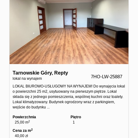
Tarnowskie Góry,
Repty
7HO-LW-25887
lokal na wynajem
LOKAL BIUROWO-USŁUGOWY NA WYNAJEM! Do wynajęcia lokal
o powierzchni 25 m2, usytuowany na pierwszym piętrze. Lokal
składa się z jednego pomieszczenia, wspólnej kuchni oraz toalety.
Lokal klimatyzowany. Budynek ogrodzony wraz z parkingiem,
wejście do budynku ...
Powierzchnia
Piętro
2
25,00 m
1
2
Cena za m
40,00 zł