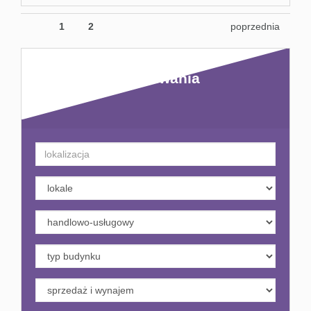
1
2
poprzednia
Kryteria wyszukiwania