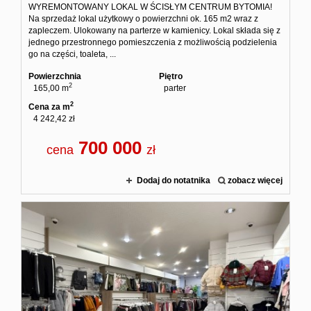
WYREMONTOWANY LOKAL W ŚCISŁYM CENTRUM BYTOMIA!
Na sprzedaż lokal użytkowy o powierzchni ok. 165 m2 wraz z
zapleczem. Ulokowany na parterze w kamienicy. Lokal składa się z
jednego przestronnego pomieszczenia z możliwością podzielenia
go na części, toaleta, ...
Powierzchnia
Piętro
2
165,00 m
parter
2
Cena za m
4 242,42 zł
700 000
cena
zł
Dodaj do notatnika
zobacz więcej