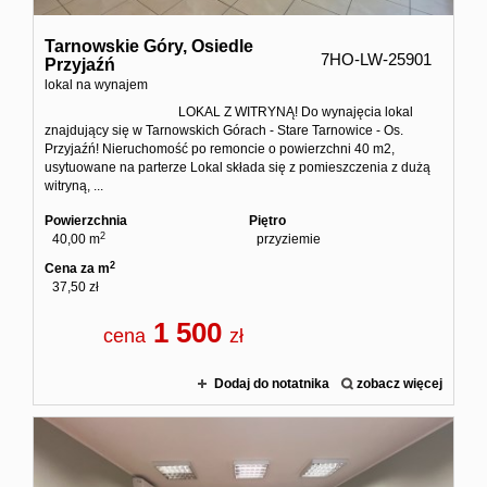
Tarnowskie Góry,
Osiedle
7HO-LW-25901
Przyjaźń
lokal na wynajem
LOKAL Z WITRYNĄ! Do wynajęcia lokal
znajdujący się w Tarnowskich Górach - Stare Tarnowice - Os.
Przyjaźń! Nieruchomość po remoncie o powierzchni 40 m2,
usytuowane na parterze Lokal składa się z pomieszczenia z dużą
witryną, ...
Powierzchnia
Piętro
2
40,00 m
przyziemie
2
Cena za m
37,50 zł
1 500
cena
zł
Dodaj do notatnika
zobacz więcej