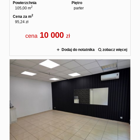
Powierzchnia
Piętro
2
105,00 m
parter
2
Cena za m
95,24 zł
10 000
cena
zł
Dodaj do notatnika
zobacz więcej