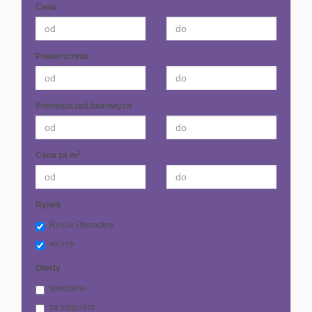
Cena
Powierzchnia
Pomieszczeń biurowych
2
Cena za m
Rynek
Rynek Pierwotny
wtórny
Oferty
specjalne
ze zdjęciem