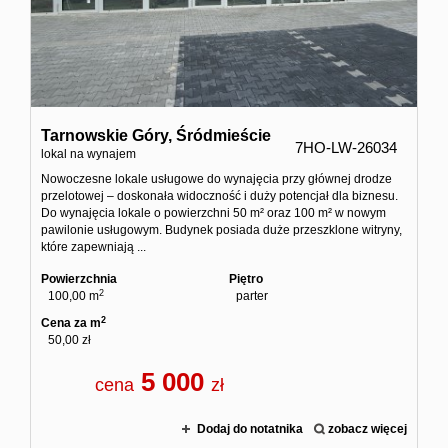
Domy
Dzialki
Lokale
Tarnowskie Góry,
Śródmieście
7HO-LW-26034
lokal na wynajem
Hale
Nowoczesne lokale usługowe do wynajęcia przy głównej drodze
przelotowej – doskonała widoczność i duży potencjał dla biznesu.
Obiekty
Do wynajęcia lokale o powierzchni 50 m² oraz 100 m² w nowym
pawilonie usługowym. Budynek posiada duże przeszklone witryny,
które zapewniają ...
Zgłoś
Powierzchnia
Piętro
2
100,00 m
parter
2
Cena za m
ofertę
50,00 zł
5 000
cena
zł
Kredyt
Dodaj do notatnika
zobacz więcej