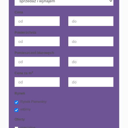
Cena
Powierzchnia
Pomieszczeń biurowych
2
Cena za m
Rynek
Rynek Pierwotny
wtórny
Oferty
specjalne