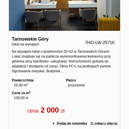
Domy
Dzialki
Lokale
Tarnowskie Góry
7HO-LW-25716
lokal na wynajem
Hale
Na wynajem lokal o powierzchni 20 m2 w Tarnowskich Górach.
Lokal znajduje się na parterze wyremontowanej kamienicy przy
Obiekty
głównej ulicy handlowo- usługowej. Nieruchomość gotowa do
adaptacji i dostępna od zaraz. Okna PCV, na podłogach panele.
Ogrzewanie miejskie. Budynek ...
Zgłoś
Powierzchnia
Piętro
2
20,00 m
przyziemie
2
Cena za m
ofertę
100,00 zł
2 000
cena
zł
Kredyt
Dodaj do notatnika
zobacz więcej