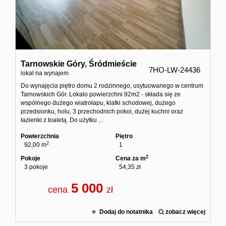
Tarnowskie Góry,
Śródmieście
7HO-LW-24436
lokal na wynajem
Do wynajęcia piętro domu 2 rodzinnego, usytuowanego w centrum
Tarnowskich Gór. Lokalo powierzchni 92m2 - składa się ze
wspólnego dużego wiatrołapu, klatki schodowej, dużego
przedsionku, holu, 3 przechodnich pokoi, dużej kuchni oraz
łazienki z toaletą. Do użytku ...
Powierzchnia
Piętro
2
92,00 m
1
2
Pokoje
Cena za m
3 pokoje
54,35 zł
5 000
cena
zł
Dodaj do notatnika
zobacz więcej