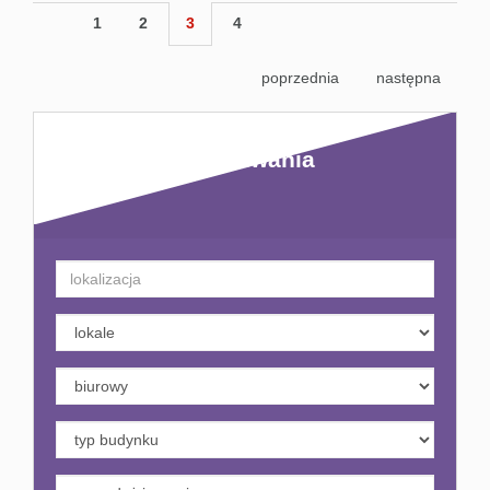
1
2
3
4
poprzednia
następna
Kryteria wyszukiwania