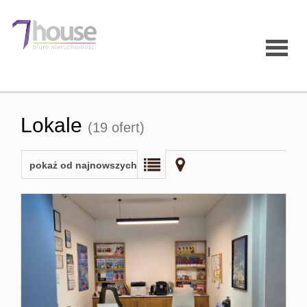
Strona
Lokale
(19 ofert)
główna
pokaż od najnowszych
O firmie
Oferty
Mieszk