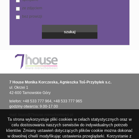
ze zdjęciem
bez prowizji
7 House Monika Korczeska, Agnieszka Toś-Przybyłek s.c.
ul. Okrzei 1
42-600 Tarnowskie Góry
telefon:
+48 533 777 964
,
+48 533 777 965
godziny otwarcia: 9.00-17.00
mail:
biuro@7house.nieruchomosci.pl
Ta strona wykorzystuje pliki cookies w celach statystycznych oraz w
www.7house-tarnowskiegory.indexfirm.pl
celu dostosowania naszych serwisów do indywidualnych potrzeb
klientów. Zmiany ustawień dotyczących plików cookie można dokonać
https://adresowo.pl
w dowolnej chwili modyfikując ustawienia przeglądarki. Korzystanie z