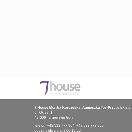
7 House Monika Korczeska, Agnieszka Toś-Przybyłek s.c.
ul. Okrzei 1
42-600 Tarnowskie Góry
telefon:
+48 533 777 964
,
+48 533 777 965
godziny otwarcia: 9.00-17.00