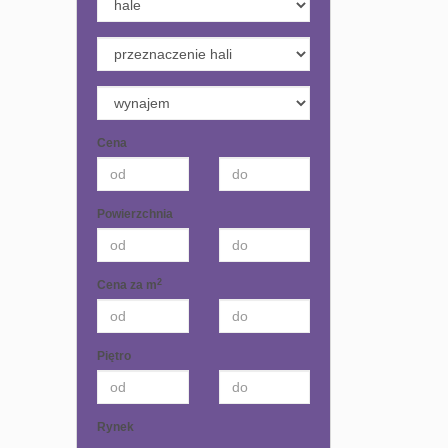
Cena
Powierzchnia
2
Cena za m
Piętro
Rynek