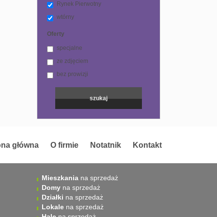
Rynek Pierwotny
wtórny
Oferty
specjalne
ze zdjęciem
bez prowizji
ona główna
O firmie
Notatnik
Kontakt
Mieszkania
na sprzedaż
Domy
na sprzedaż
Działki
na sprzedaż
Lokale
na sprzedaż
Hale
na sprzedaż