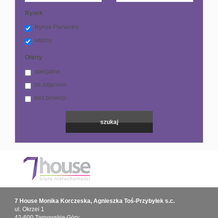
Rynek
Kontakt
Rynek Pierwotny
wtórny
Oferty
specjalne
ze zdjęciem
bez prowizji
7 House Monika Korczeska, Agnieszka Toś-Przybyłek s.c.
ul. Okrzei 1
42-600 Tarnowskie Góry