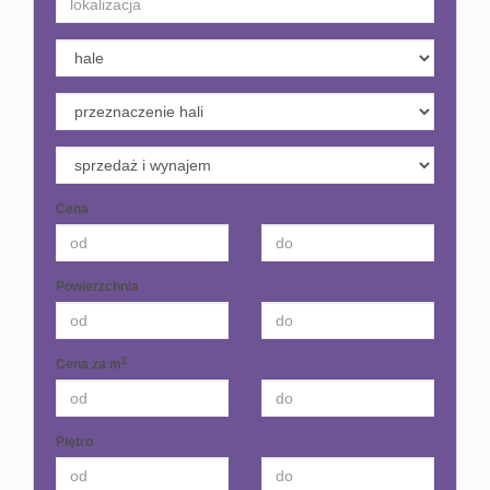
Domy
Dzialki
Lokale
Hale
Cena
Obiekty
Powierzchnia
Zgłoś
2
Cena za m
ofertę
Piętro
Kredyt