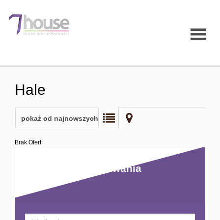
Strona
Hale
główna
pokaż od najnowszych
O firmie
Brak Ofert
Kryteria wyszukiwania
Oferty
Mieszk